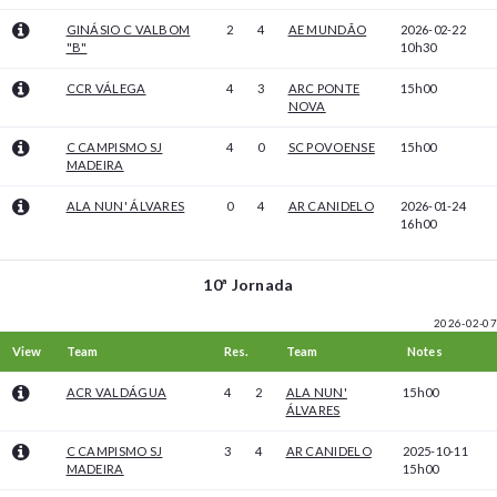
GINÁSIO C VALBOM
2
4
AE MUNDÃO
2026-02-22
"B"
10h30
CCR VÁLEGA
4
3
ARC PONTE
15h00
NOVA
C CAMPISMO SJ
4
0
SC POVOENSE
15h00
MADEIRA
ALA NUN' ÁLVARES
0
4
AR CANIDELO
2026-01-24
16h00
10ª Jornada
2026-02-07
View
Team
Res.
Team
Notes
ACR VALDÁGUA
4
2
ALA NUN'
15h00
ÁLVARES
C CAMPISMO SJ
3
4
AR CANIDELO
2025-10-11
MADEIRA
15h00