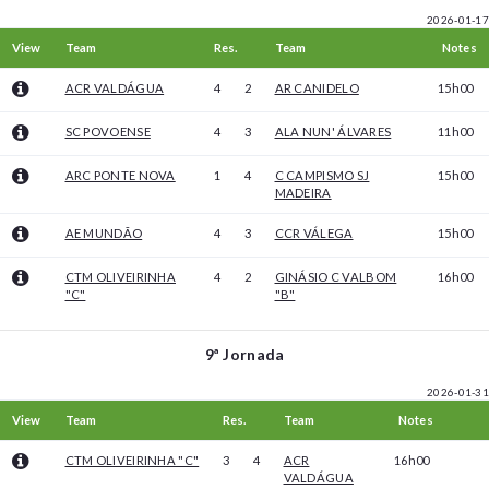
2026-01-17
View
Team
Res.
Team
Notes
ACR VALDÁGUA
4
2
AR CANIDELO
15h00
SC POVOENSE
4
3
ALA NUN' ÁLVARES
11h00
ARC PONTE NOVA
1
4
C CAMPISMO SJ
15h00
MADEIRA
AE MUNDÃO
4
3
CCR VÁLEGA
15h00
CTM OLIVEIRINHA
4
2
GINÁSIO C VALBOM
16h00
"C"
"B"
9ª Jornada
2026-01-31
View
Team
Res.
Team
Notes
CTM OLIVEIRINHA "C"
3
4
ACR
16h00
VALDÁGUA