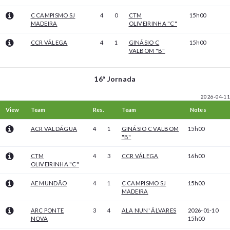
C CAMPISMO SJ
4
0
CTM
15h00
MADEIRA
OLIVEIRINHA "C"
CCR VÁLEGA
4
1
GINÁSIO C
15h00
VALBOM "B"
16ª Jornada
2026-04-11
View
Team
Res.
Team
Notes
ACR VALDÁGUA
4
1
GINÁSIO C VALBOM
15h00
"B"
CTM
4
3
CCR VÁLEGA
16h00
OLIVEIRINHA "C"
AE MUNDÃO
4
1
C CAMPISMO SJ
15h00
MADEIRA
ARC PONTE
3
4
ALA NUN' ÁLVARES
2026-01-10
NOVA
15h00