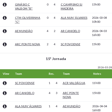
GINÁSIO C
0
4
C CAMPISMO SJ
15h00
VALBOM "B"
MADEIRA
CTM OLIVEIRINHA
0
4
ALA NUN' ÁLVARES
2026-03-08
"C"
10h00
AE MUNDÃO
4
2
AR CANIDELO
2026-04-03
16h00
ARC PONTE NOVA
2
4
SC POVOENSE
15h00
15ª Jornada
2026-03-28
View
Team
Res.
Team
Notes
SC POVOENSE
1
4
ACR VALDÁGUA
11h00
AR CANIDELO
4
3
ARC PONTE
15h00
NOVA
ALA NUN' ÁLVARES
1
4
AE MUNDÃO
2026-04-04
16h00