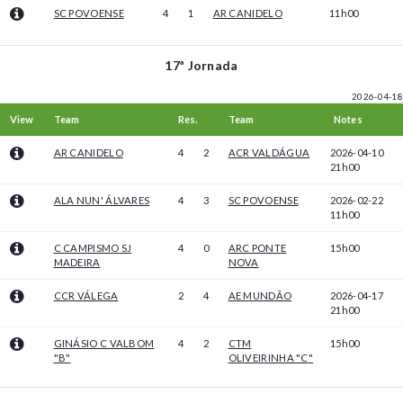
SC POVOENSE
4
1
AR CANIDELO
11h00
17ª Jornada
2026-04-18
View
Team
Res.
Team
Notes
AR CANIDELO
4
2
ACR VALDÁGUA
2026-04-10
21h00
ALA NUN' ÁLVARES
4
3
SC POVOENSE
2026-02-22
11h00
C CAMPISMO SJ
4
0
ARC PONTE
15h00
MADEIRA
NOVA
CCR VÁLEGA
2
4
AE MUNDÃO
2026-04-17
21h00
GINÁSIO C VALBOM
4
2
CTM
15h00
"B"
OLIVEIRINHA "C"