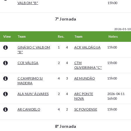
VALBOM "B"
15h00
7ª Jornada
2026-01-10
View
Team
Res.
Team
Notes
GINÁSIO C VALBOM
1
4
ACR VALDÁGUA
15h00
"B"
CCR VÁLEGA
2
4
CTM
15h00
OLIVEIRINHA "C"
C CAMPISMO SJ
4
3
AE MUNDÃO
15h00
MADEIRA
ALA NUN' ÁLVARES
2
4
ARC PONTE
2026-04-11
NOVA
16h00
AR CANIDELO
4
2
SC POVOENSE
15h00
8ª Jornada