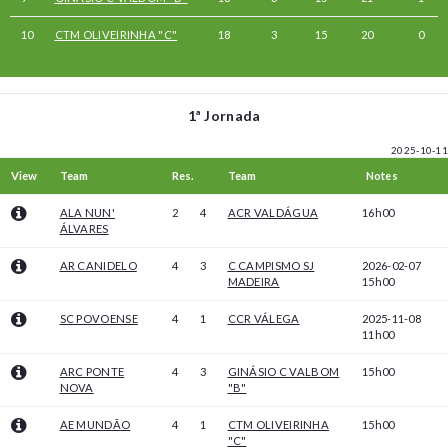
10
CTM OLIVEIRINHA "C"
18
3
15
20
0
1ª Jornada
2025-10-11
View
Team
Res.
Team
Notes
ALA NUN'
2
4
ACR VALDÁGUA
16h00
ÁLVARES
AR CANIDELO
4
3
C CAMPISMO SJ
2026-02-07
MADEIRA
15h00
SC POVOENSE
4
1
CCR VÁLEGA
2025-11-08
11h00
ARC PONTE
4
3
GINÁSIO C VALBOM
15h00
NOVA
"B"
AE MUNDÃO
4
1
CTM OLIVEIRINHA
15h00
"C"