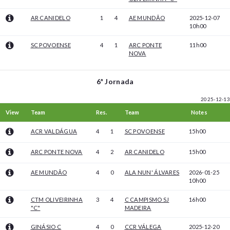
AR CANIDELO
1
4
AE MUNDÃO
2025-12-07
10h00
SC POVOENSE
4
1
ARC PONTE
11h00
NOVA
6ª Jornada
2025-12-13
View
Team
Res.
Team
Notes
ACR VALDÁGUA
4
1
SC POVOENSE
15h00
ARC PONTE NOVA
4
2
AR CANIDELO
15h00
AE MUNDÃO
4
0
ALA NUN' ÁLVARES
2026-01-25
10h00
CTM OLIVEIRINHA
3
4
C CAMPISMO SJ
16h00
"C"
MADEIRA
GINÁSIO C
4
0
CCR VÁLEGA
2025-12-20