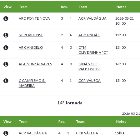
View
Team
Res.
Team
Notes
ARC PONTE NOVA
3
4
ACR VALDÁGUA
2026-03-21
10h00
SC POVOENSE
2
4
AE MUNDÃO
11h00
AR CANIDELO
4
0
CTM
15h00
OLIVEIRINHA "C"
ALA NUN' ÁLVARES
4
0
GINÁSIO C
16h00
VALBOM "B"
C CAMPISMO SJ
4
1
CCR VÁLEGA
15h00
MADEIRA
14ª Jornada
2026-03-21
View
Team
Res.
Team
Notes
ACR VALDÁGUA
4
1
CCR VÁLEGA
15h00