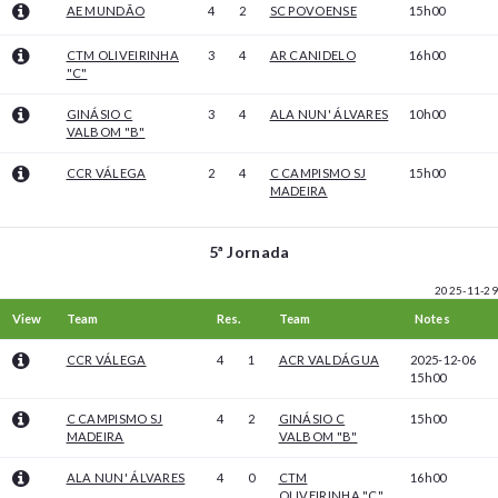
AE MUNDÃO
4
2
SC POVOENSE
15h00
CTM OLIVEIRINHA
3
4
AR CANIDELO
16h00
"C"
GINÁSIO C
3
4
ALA NUN' ÁLVARES
10h00
VALBOM "B"
CCR VÁLEGA
2
4
C CAMPISMO SJ
15h00
MADEIRA
5ª Jornada
2025-11-29
View
Team
Res.
Team
Notes
CCR VÁLEGA
4
1
ACR VALDÁGUA
2025-12-06
15h00
C CAMPISMO SJ
4
2
GINÁSIO C
15h00
MADEIRA
VALBOM "B"
ALA NUN' ÁLVARES
4
0
CTM
16h00
OLIVEIRINHA "C"