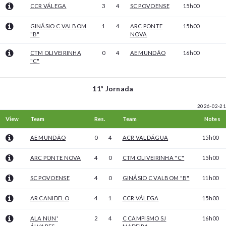
CCR VÁLEGA
3
4
SC POVOENSE
15h00
GINÁSIO C VALBOM
1
4
ARC PONTE
15h00
"B"
NOVA
CTM OLIVEIRINHA
0
4
AE MUNDÃO
16h00
"C"
11ª Jornada
2026-02-21
View
Team
Res.
Team
Notes
AE MUNDÃO
0
4
ACR VALDÁGUA
15h00
ARC PONTE NOVA
4
0
CTM OLIVEIRINHA "C"
15h00
SC POVOENSE
4
0
GINÁSIO C VALBOM "B"
11h00
AR CANIDELO
4
1
CCR VÁLEGA
15h00
ALA NUN'
2
4
C CAMPISMO SJ
16h00