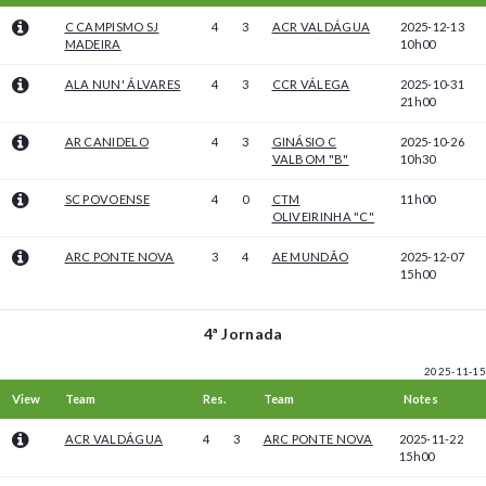
C CAMPISMO SJ
4
3
ACR VALDÁGUA
2025-12-13
MADEIRA
10h00
ALA NUN' ÁLVARES
4
3
CCR VÁLEGA
2025-10-31
21h00
AR CANIDELO
4
3
GINÁSIO C
2025-10-26
VALBOM "B"
10h30
SC POVOENSE
4
0
CTM
11h00
OLIVEIRINHA "C"
ARC PONTE NOVA
3
4
AE MUNDÃO
2025-12-07
15h00
4ª Jornada
2025-11-15
View
Team
Res.
Team
Notes
ACR VALDÁGUA
4
3
ARC PONTE NOVA
2025-11-22
15h00