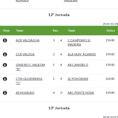
ÁLVARES
MADEIRA
12ª Jornada
2026-02-28
View
Team
Res.
Team
Notes
ACR VALDÁGUA
3
4
C CAMPISMO SJ
15h00
MADEIRA
CCR VÁLEGA
2
4
ALA NUN' ÁLVARES
15h00
GINÁSIO C VALBOM
1
4
AR CANIDELO
15h00
"B"
CTM OLIVEIRINHA
1
4
SC POVOENSE
16h00
"C"
AE MUNDÃO
4
0
ARC PONTE NOVA
15h00
13ª Jornada
2026-03-07