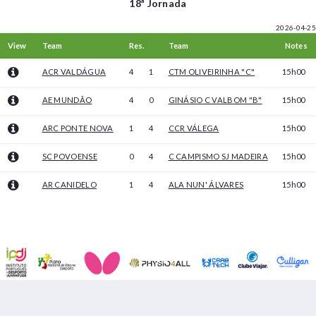
18ª Jornada
2026-04-25
View
Team
Res.
Team
Notes
ACR VALDÁGUA
4
1
CTM OLIVEIRINHA "C"
15h00
AE MUNDÃO
4
0
GINÁSIO C VALBOM "B"
15h00
ARC PONTE NOVA
1
4
CCR VÁLEGA
15h00
SC POVOENSE
0
4
C CAMPISMO SJ MADEIRA
15h00
AR CANIDELO
1
4
ALA NUN' ÁLVARES
15h00