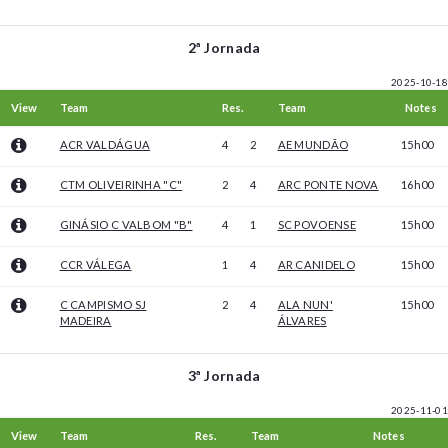
2ª Jornada
2025-10-18
View
Team
Res.
Team
Notes
ACR VALDÁGUA
4
2
AE MUNDÃO
15h00
CTM OLIVEIRINHA "C"
2
4
ARC PONTE NOVA
16h00
GINÁSIO C VALBOM "B"
4
1
SC POVOENSE
15h00
CCR VÁLEGA
1
4
AR CANIDELO
15h00
C CAMPISMO SJ
2
4
ALA NUN'
15h00
MADEIRA
ÁLVARES
3ª Jornada
2025-11-01
View
Team
Res.
Team
Notes