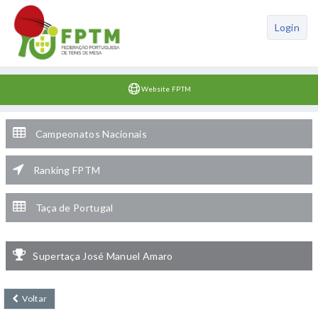
Login
Website FPTM
Campeonatos Nacionais
Ranking FPTM
Taça de Portugal
Supertaça José Manuel Amaro
Voltar