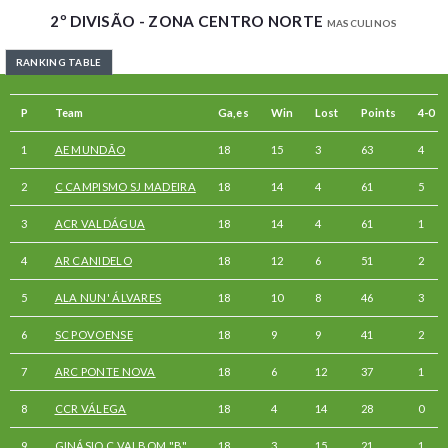
2º DIVISÃO - ZONA CENTRO NORTE
MASCULINOS
RANKING TABLE
P
Team
Ga,es
Win
Lost
Points
4-0
1
AE MUNDÃO
18
15
3
63
4
2
C CAMPISMO SJ MADEIRA
18
14
4
61
5
3
ACR VALDÁGUA
18
14
4
61
1
4
AR CANIDELO
18
12
6
51
2
5
ALA NUN' ÁLVARES
18
10
8
46
3
6
SC POVOENSE
18
9
9
41
2
7
ARC PONTE NOVA
18
6
12
37
1
8
CCR VÁLEGA
18
4
14
28
0
9
GINÁSIO C VALBOM "B"
18
3
15
21
1