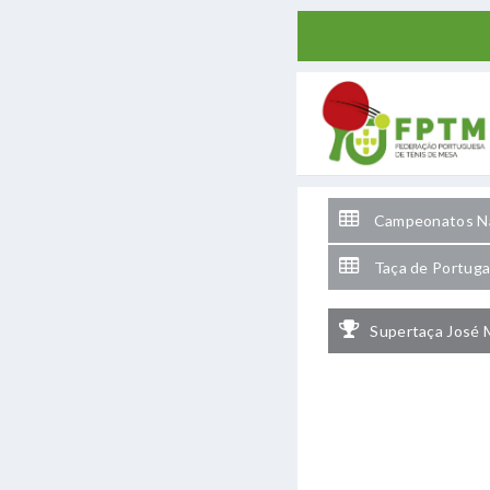
Campeonatos Na
Taça de Portuga
Supertaça José 