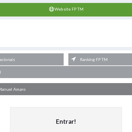
Website FPTM
cionais
Ranking FPTM
l
Manuel Amaro
Entrar!