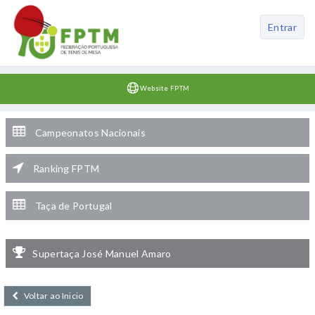
Entrar
Website FPTM
Campeonatos Nacionais
Ranking FPTM
Taça de Portugal
Supertaça José Manuel Amaro
Voltar ao Inicio