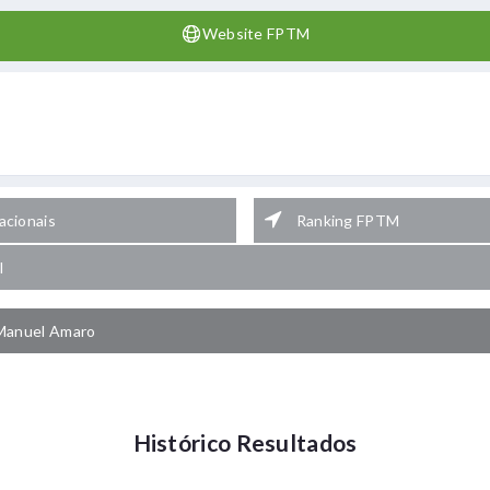
Website FPTM
cionais
Ranking FPTM
l
Manuel Amaro
Histórico Resultados