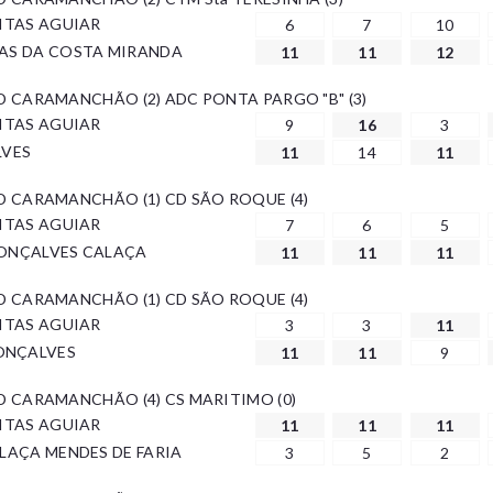
EITAS AGUIAR
6
7
10
TAS DA COSTA MIRANDA
11
11
12
 AD CARAMANCHÃO (2) ADC PONTA PARGO "B" (3)
EITAS AGUIAR
9
16
3
LVES
11
14
11
 AD CARAMANCHÃO (1) CD SÃO ROQUE (4)
EITAS AGUIAR
7
6
5
GONÇALVES CALAÇA
11
11
11
 AD CARAMANCHÃO (1) CD SÃO ROQUE (4)
EITAS AGUIAR
3
3
11
ONÇALVES
11
11
9
 AD CARAMANCHÃO (4) CS MARITIMO (0)
EITAS AGUIAR
11
11
11
ALAÇA MENDES DE FARIA
3
5
2