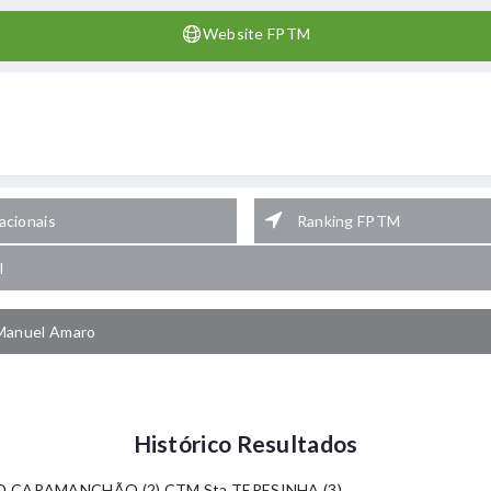
Website FPTM
cionais
Ranking FPTM
l
Manuel Amaro
Histórico Resultados
AD CARAMANCHÃO (2) CTM Sta TERESINHA (3)