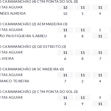
 AD CARAMANCHÃO (4) CTM PONTA DO SOL (0)
EITAS AGUIAR
12
11
11
ANDES ALMEIDA
10
5
9
 AD CARAMANCHÃO (2) ACM MADEIRA (3)
EITAS AGUIAR
11
11
5
O PAIS FIGUEIRA S.ABREU
8
8
11
 AD CARAMANCHÃO (2) GD ESTREITO (3)
EITAS AGUIAR
11
11
11
A VIEIRA
6
8
7
 AD CARAMANCHÃO (4) SC MADEIRA (0)
EITAS AGUIAR
11
11
11
RANCO TEIXEIRA
7
2
4
 AD CARAMANCHÃO (2) CTM PONTA DO SOL (3)
EITAS AGUIAR
11
11
9
3
9
11