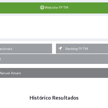
Website FPTM
cionais
Ranking FPTM
l
Manuel Amaro
Histórico Resultados