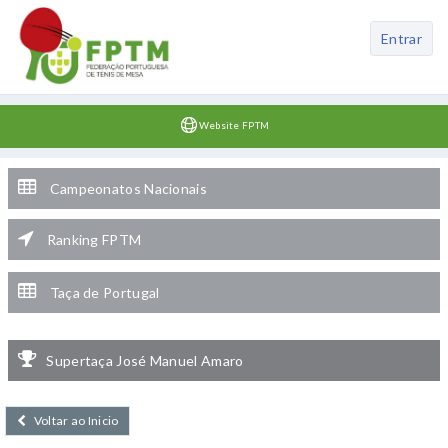
Entrar
Website FPTM
Campeonatos Nacionais
Ranking FPTM
Taça de Portugal
Supertaça José Manuel Amaro
Voltar ao Inicio