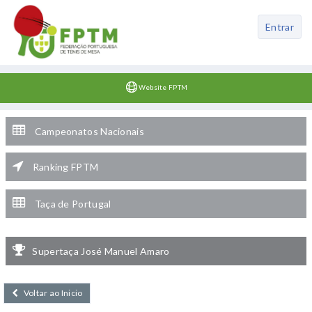
Entrar
Website FPTM
Campeonatos Nacionais
Ranking FPTM
Taça de Portugal
Supertaça José Manuel Amaro
Voltar ao Inicio