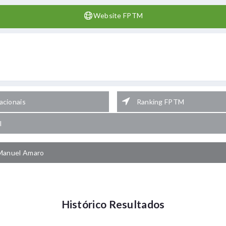
Website FPTM
cionais
Ranking FPTM
l
Manuel Amaro
Histórico Resultados