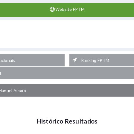
Website FPTM
cionais
Ranking FPTM
l
Manuel Amaro
Histórico Resultados