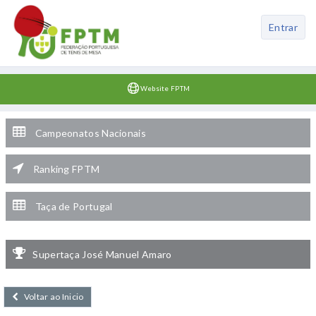
Entrar
Website FPTM
Campeonatos Nacionais
Ranking FPTM
Taça de Portugal
Supertaça José Manuel Amaro
Voltar ao Inicio