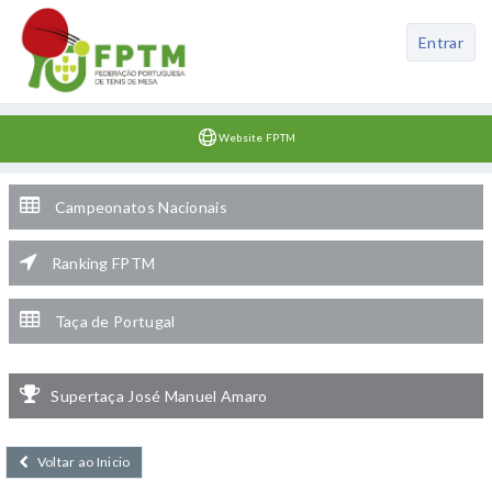
Entrar
Website FPTM
Campeonatos Nacionais
Ranking FPTM
Taça de Portugal
Supertaça José Manuel Amaro
Voltar ao Inicio