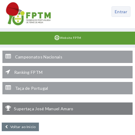
Entrar
Website FPTM
Campeonatos Nacionais
Ranking FPTM
Taça de Portugal
Supertaça José Manuel Amaro
Voltar ao Inicio