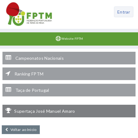
Entrar
Website FPTM
Campeonatos Nacionais
Ranking FPTM
Taça de Portugal
Supertaça José Manuel Amaro
Voltar ao Inicio