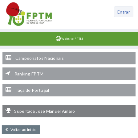
Entrar
Website FPTM
Campeonatos Nacionais
Ranking FPTM
Taça de Portugal
Supertaça José Manuel Amaro
Voltar ao Inicio