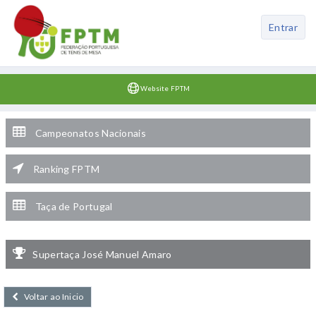
Entrar
Website FPTM
Campeonatos Nacionais
Ranking FPTM
Taça de Portugal
Supertaça José Manuel Amaro
Voltar ao Inicio