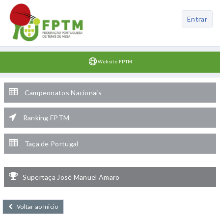
Entrar
Website FPTM
Campeonatos Nacionais
Ranking FPTM
Taça de Portugal
Supertaça José Manuel Amaro
Voltar ao Inicio