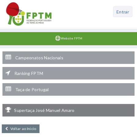
Entrar
Website FPTM
Campeonatos Nacionais
Ranking FPTM
Taça de Portugal
Supertaça José Manuel Amaro
Voltar ao Inicio