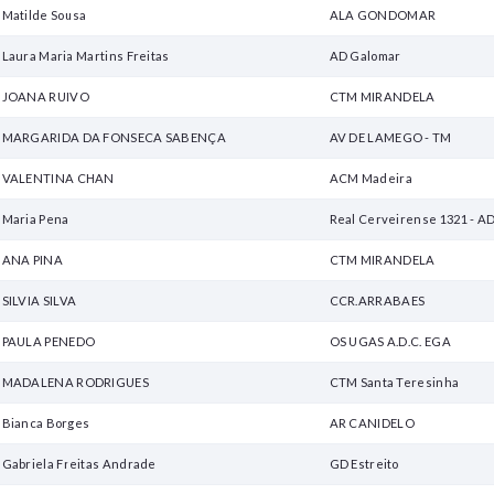
Matilde Sousa
ALA GONDOMAR
Laura Maria Martins Freitas
AD Galomar
JOANA RUIVO
CTM MIRANDELA
MARGARIDA DA FONSECA SABENÇA
AV DE LAMEGO - TM
VALENTINA CHAN
ACM Madeira
Maria Pena
Real Cerveirense 1321 - A
ANA PINA
CTM MIRANDELA
SILVIA SILVA
CCR.ARRABAES
PAULA PENEDO
OS UGAS A.D.C. EGA
MADALENA RODRIGUES
CTM Santa Teresinha
Bianca Borges
AR CANIDELO
Gabriela Freitas Andrade
GD Estreito