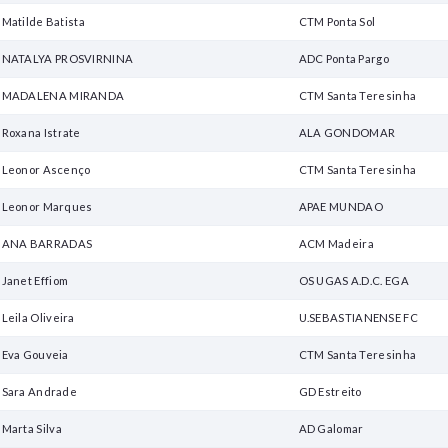
Matilde Batista
CTM Ponta Sol
NATALYA PROSVIRNINA
ADC Ponta Pargo
MADALENA MIRANDA
CTM Santa Teresinha
Roxana Istrate
ALA GONDOMAR
Leonor Ascenço
CTM Santa Teresinha
Leonor Marques
APAE MUNDAO
ANA BARRADAS
ACM Madeira
Janet Effiom
OS UGAS A.D.C. EGA
Leila Oliveira
U.SEBASTIANENSE FC
Eva Gouveia
CTM Santa Teresinha
Sara Andrade
GD Estreito
Marta Silva
AD Galomar