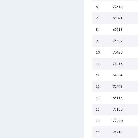
6
72315
7
65071
8
67918
9
75602
10
77423
11
73518
12
54804
13
72446
13
55115
15
73188
15
72240
15
71715