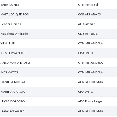
SARA NUNES
CTM Ponta Sol
MAFALDA QUEIROS
CCR.ARRABAES
Leonor Gomes
AD Galomar
Madalena Andrade
CD São Roque
YIHAN LIU
CTM MIRANDELA
INES FERNANDES
CP ALVITO
ANNAMARIA ERDELYI
CTM MIRANDELA
INES MATOS
CTM MIRANDELA
DANIELA MOURA
ALA GONDOMAR
MARIÑA GARCÍA
CP ALVITO
LUCIA CORDERO
ADC Ponta Pargo
Francisca Amaro
ALA GONDOMAR