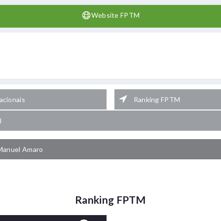
Website FPTM
cionais
Ranking FPTM
l
Manuel Amaro
Ranking FPTM