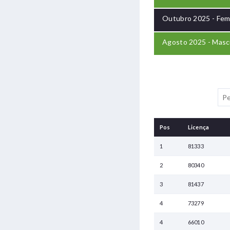
Outubro 2025 - Fem
Agosto 2025 - Masc
Pos
Licença
1
81333
2
80340
3
81437
4
73279
4
66010