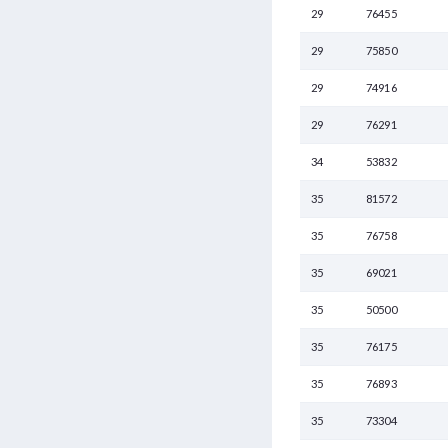
29
76455
29
75850
29
74916
29
76291
34
53832
35
81572
35
76758
35
69021
35
50500
35
76175
35
76893
35
73304