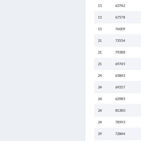
15
63742
15
67578
15
76009
21
73554
21
79388
21
69745
24
65843
24
69357
24
62985
24
81380
24
78593
29
72844