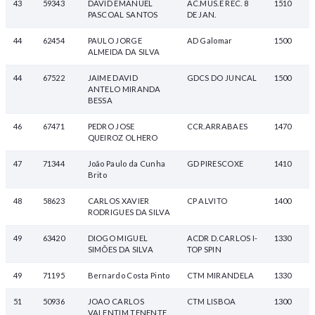
43
59343
DAVID EMANUEL
AC.MUS.E REC. 8
1510
PASCOAL SANTOS
DE JAN.
44
62454
PAULO JORGE
AD Galomar
1500
ALMEIDA DA SILVA
44
67522
JAIME DAVID
GDCS DO JUNCAL
1500
ANTELO MIRANDA
BESSA
46
67471
PEDRO JOSE
CCR.ARRABAES
1470
QUEIROZ OLHERO
47
71344
João Paulo da Cunha
GD PIRESCOXE
1410
Brito
48
58623
CARLOS XAVIER
CP ALVITO
1400
RODRIGUES DA SILVA
49
63420
DIOGO MIGUEL
ACDR D.CARLOS I-
1330
SIMÕES DA SILVA
TOP SPIN
49
71195
Bernardo Costa Pinto
CTM MIRANDELA
1330
51
50936
JOAO CARLOS
CTM LISBOA
1300
VALENTIM TENENTE