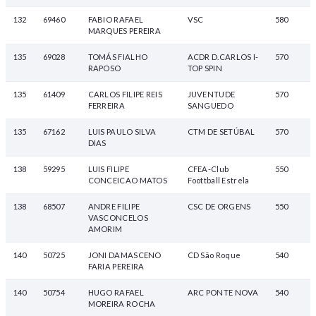
132
69460
FABIO RAFAEL
VSC
580
MARQUES PEREIRA
135
69028
TOMÁS FIALHO
ACDR D.CARLOS I-
570
RAPOSO
TOP SPIN
135
61409
CARLOS FILIPE REIS
JUVENTUDE
570
FERREIRA
SANGUEDO
135
67162
LUIS PAULO SILVA
CTM DE SETÚBAL
570
DIAS
138
59295
LUIS FILIPE
CFEA-Club
550
CONCEICAO MATOS
Foottball Estrela
138
68507
ANDRE FILIPE
CSC DE ORGENS
550
VASCONCELOS
AMORIM
140
50725
JONI DAMASCENO
CD São Roque
540
FARIA PEREIRA
140
50754
HUGO RAFAEL
ARC PONTE NOVA
540
MOREIRA ROCHA