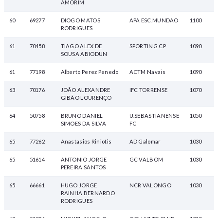
AMORIM
60
69277
DIOGO MATOS
APA ESC.MUNDAO
1100
RODRIGUES
61
70458
TIAGO ALEX DE
SPORTING CP
1090
SOUSA ABIODUN
61
77198
Alberto Perez Penedo
ACTM Navais
1090
63
70176
JOÃO ALEXANDRE
IFC TORRENSE
1070
GIBÃO LOURENÇO
64
50758
BRUNO DANIEL
U.SEBASTIANENSE
1050
SIMOES DA SILVA
FC
65
77262
Anastasios Riniotis
AD Galomar
1030
65
51614
ANTONIO JORGE
GC VALBOM
1030
PEREIRA SANTOS
65
66661
HUGO JORGE
NCR VALONGO
1030
RAINHA BERNARDO
RODRIGUES