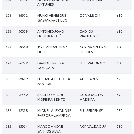
ANTUNES
126
66971
NUNO HENRIQUE
GC VALBOM
610
GASPAR PACHECO
126
50339
ANTONIO JOÃO
CAD. OS
610
FIGUEIRA FALÉ
VIANENSES
128
59518
JOEL ANDRE SILVA
ACR .SAAVEDRA
600
PINHO
GUEDES
128
66972
DAVID FERREIRA
NCR VALONGO
600
GONÇALVES
130
65419
LUIS MIGUEL COSTA
ADC LAPENSE
590
SANTOS
130
62452
ANGELO MIGUEL
CC S.JOAO DA
590
MOREIRA BENTO
MADEIRA
132
62398
MIGUEL ALEXANDRE
SLU SERPENSE
580
PARREIRA LAMPREIA
132
65914
MARCO ANDRE
ACR VALDAGUA
580
SANTOS SILVA