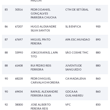
MAZON
85
50516
PEDRO DANIEL
CTM DE SETÚBAL
910
GONÇALVES
PARREIRA CHUCHA
86
67207
HUGO ALEXANDRE
SL BENFICA
900
SILVA SANTOS
87
67697
MIGUEL PINTO
APA ESC.MUNDAO
890
PEREIRA
88
53990
JORGE RAFAEL LAPA
SÃO COSME TMC
880
TITO
88
61408
RUI PEDRO REIS
JUVENTUDE
880
FERREIRA
SANGUEDO
90
68228
PEDRO MIGUEL
CA MADALENA
860
CARVALHO MOREIRA
90
69454
RAFAEL ALEXANDRE
GDCAAA
860
FERREIRA SILVA
GUILHABREU
92
58000
JOSE ALBERTO
VFC
850
PEREIRA REIS