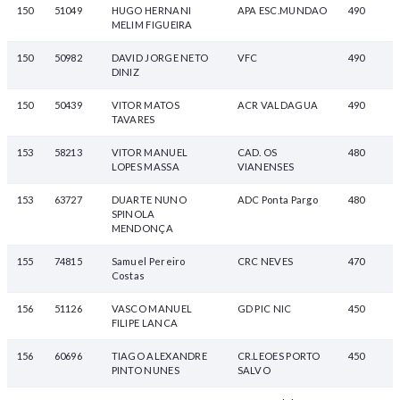
150
51049
HUGO HERNANI
APA ESC.MUNDAO
490
MELIM FIGUEIRA
150
50982
DAVID JORGE NETO
VFC
490
DINIZ
150
50439
VITOR MATOS
ACR VALDAGUA
490
TAVARES
153
58213
VITOR MANUEL
CAD. OS
480
LOPES MASSA
VIANENSES
153
63727
DUARTE NUNO
ADC Ponta Pargo
480
SPINOLA
MENDONÇA
155
74815
Samuel Pereiro
CRC NEVES
470
Costas
156
51126
VASCO MANUEL
GD PIC NIC
450
FILIPE LANCA
156
60696
TIAGO ALEXANDRE
CR.LEOES PORTO
450
PINTO NUNES
SALVO