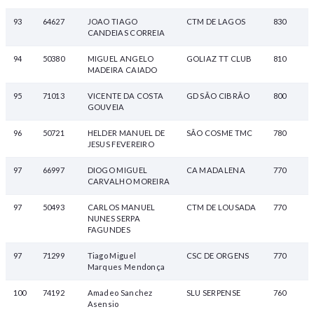
93
64627
JOAO TIAGO
CTM DE LAGOS
830
CANDEIAS CORREIA
94
50380
MIGUEL ANGELO
GOLIAZ TT CLUB
810
MADEIRA CAIADO
95
71013
VICENTE DA COSTA
GD SÃO CIBRÃO
800
GOUVEIA
96
50721
HELDER MANUEL DE
SÃO COSME TMC
780
JESUS FEVEREIRO
97
66997
DIOGO MIGUEL
CA MADALENA
770
CARVALHO MOREIRA
97
50493
CARLOS MANUEL
CTM DE LOUSADA
770
NUNES SERPA
FAGUNDES
97
71299
Tiago Miguel
CSC DE ORGENS
770
Marques Mendonça
100
74192
Amadeo Sanchez
SLU SERPENSE
760
Asensio