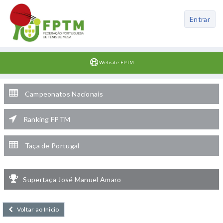
Entrar
Website FPTM
Campeonatos Nacionais
Ranking FPTM
Taça de Portugal
Supertaça José Manuel Amaro
Voltar ao Inicio