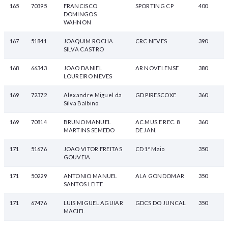
165
70395
FRANCISCO
SPORTING CP
400
DOMINGOS
WAHNON
167
51841
JOAQUIM ROCHA
CRC NEVES
390
SILVA CASTRO
168
66343
JOAO DANIEL
AR NOVELENSE
380
LOUREIRO NEVES
169
72372
Alexandre Miguel da
GD PIRESCOXE
360
Silva Balbino
169
70814
BRUNO MANUEL
AC.MUS.E REC. 8
360
MARTINS SEMEDO
DE JAN.
171
51676
JOAO VITOR FREITAS
CD 1º Maio
350
GOUVEIA
171
50229
ANTONIO MANUEL
ALA GONDOMAR
350
SANTOS LEITE
171
67476
LUIS MIGUEL AGUIAR
GDCS DO JUNCAL
350
MACIEL