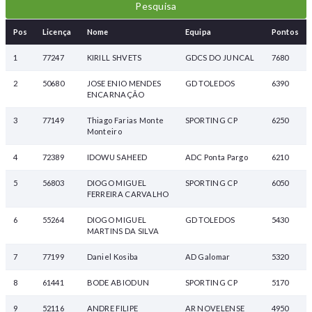
Pos
Licença
Nome
Equipa
Pontos
1
77247
KIRILL SHVETS
GDCS DO JUNCAL
7680
2
50680
JOSE ENIO MENDES
GD TOLEDOS
6390
ENCARNAÇÃO
3
77149
Thiago Farias Monte
SPORTING CP
6250
Monteiro
4
72389
IDOWU SAHEED
ADC Ponta Pargo
6210
5
56803
DIOGO MIGUEL
SPORTING CP
6050
FERREIRA CARVALHO
6
55264
DIOGO MIGUEL
GD TOLEDOS
5430
MARTINS DA SILVA
7
77199
Daniel Kosiba
AD Galomar
5320
8
61441
BODE ABIODUN
SPORTING CP
5170
9
52116
ANDRE FILIPE
AR NOVELENSE
4950