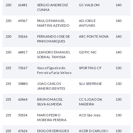
230
61481
SERGIO ANDRE DIZ
GC VALBOM
140
CUNHA
230
69367
PAULO EMANUEL
AD JORGE
140
MARTINS AZEVEDO
ANTUNES
230
50166
FERNANDO JOSE DE
ARC PONTE NOVA
140
PINHO MARQUES
230
68417
LEANDRO EMANUEL
GD PIC NIC
140
SOBRAL TAMISSA
235
73167
Vasco Figueiredo
SPORTING CP
130
Ferreira Faria Veloso
235
50880
JOAO CARLOS
SLU SERPENSE
130
JANEIRO BENTES
235
62464
BRUNO MACIEL
CC S.JOAO DA
130
SILVA ALMEIDA
MADEIRA
235
50534
MARIO PEDRO
ACD São João
130
MOREIRA PEREIRA
235
67626
DIOGO RODRIGUES
ACDR D.CARLOS I-
130