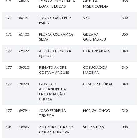
171
68645
JOAO PEDRO CUNHA
GD BºDA
350
DUARTE LUCAS
MISERICORDIA
171
68491
TIAGO JOAO LEITE
VSC
350
FARIA
171
61400
PEDRO JOSE RAMOS
GDCAAA
350
SILVA
GUILHABREU
177
69022
AFONSO FERREIRA
CCR.ARRABAES
340
QUEIROS
177
59510
RENATO ANDRE
CC S.JOAO DA
340
COSTA MARQUES
MADEIRA
177
70928
GONÇALO
CTM DE SETÚBAL
340
ALEXANDRE DA
ENCARNAÇÃO
CHORA
177
69794
JOÃO FERREIRA
NCR VALONGO
340
TEIXEIRA
181
50095
ANTONIO JULIO DO
SL E AGUIAS
330
CARMO FERREIRA