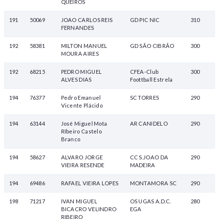
QUEIROS
191
50069
JOAO CARLOS REIS
GD PIC NIC
310
FERNANDES
192
58381
MILTON MANUEL
GD SÃO CIBRÃO
300
MOURA AIRES
192
68215
PEDRO MIGUEL
CFEA-Club
300
ALVES DIAS
Foottball Estrela
194
76377
Pedro Emanuel
SC TORRES
290
Vicente Plácido
194
63144
José Miguel Mota
AR CANIDELO
290
RIbeiro Castelo
Branco
194
58627
ALVARO JORGE
CC S.JOAO DA
290
VIEIRA RESENDE
MADEIRA
194
69486
RAFAEL VIEIRA LOPES
MONTAMORA SC
290
198
71217
IVAN MIGUEL
OS UGAS A.D.C.
280
BICACRO VELINDRO
EGA
RIBEIRO