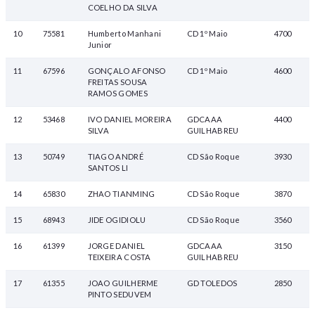
COELHO DA SILVA
10
75581
Humberto Manhani
CD 1º Maio
4700
Junior
11
67596
GONÇALO AFONSO
CD 1º Maio
4600
FREITAS SOUSA
RAMOS GOMES
12
53468
IVO DANIEL MOREIRA
GDCAAA
4400
SILVA
GUILHABREU
13
50749
TIAGO ANDRÉ
CD São Roque
3930
SANTOS LI
14
65830
ZHAO TIANMING
CD São Roque
3870
15
68943
JIDE OGIDIOLU
CD São Roque
3560
16
61399
JORGE DANIEL
GDCAAA
3150
TEIXEIRA COSTA
GUILHABREU
17
61355
JOAO GUILHERME
GD TOLEDOS
2850
PINTO SEDUVEM