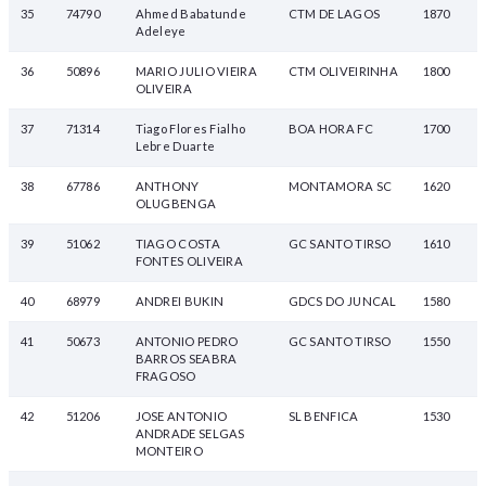
35
74790
Ahmed Babatunde
CTM DE LAGOS
1870
Adeleye
36
50896
MARIO JULIO VIEIRA
CTM OLIVEIRINHA
1800
OLIVEIRA
37
71314
Tiago Flores Fialho
BOA HORA FC
1700
Lebre Duarte
38
67786
ANTHONY
MONTAMORA SC
1620
OLUGBENGA
39
51062
TIAGO COSTA
GC SANTO TIRSO
1610
FONTES OLIVEIRA
40
68979
ANDREI BUKIN
GDCS DO JUNCAL
1580
41
50673
ANTONIO PEDRO
GC SANTO TIRSO
1550
BARROS SEABRA
FRAGOSO
42
51206
JOSE ANTONIO
SL BENFICA
1530
ANDRADE SELGAS
MONTEIRO