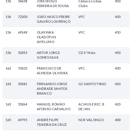
156
54638
JONI DIOGO
Câmara Lisboa
450
FERREIRA DE SOUSA
Clube
156
72200
JOÃO VASCO FREIRE
VFC
450
GALVÃO LOURENÇO
156
69148
OLAYINKA
VFC
450
OLADOTUN
AIYELUMO
156
50292
ARTUR JORGE
CD 1º Maio
450
GOMES SILVA
162
70103
FRANCISCO DE
VFC
430
ALMEIDA OLIVEIRA
163
50181
FERNANDO JORGE
GC SANTO TIRSO
420
ANDRADE SANTOS
BRANCO
163
50264
MANUEL ROMÃO
AC.MUS.E REC. 8
420
AFONSO CARVALHO
DE JAN.
165
69795
ANDRÉ FILIPE
NCR VALONGO
400
TEIXEIRA DA CRUZ