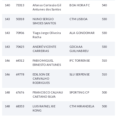
140
73313
Afonso Cortesão Gil
BOA HORA FC
540
Antunes dos Santos
143
50318
NUNO SERGIO
CTM LISBOA
530
SIMOES SANTOS
143
70906
Tiago Jorge Oliveira
ALA GONDOMAR
530
Rocha
143
70425
ANDRÉ VICENTE
GDCAAA
530
CARREIRAS
GUILHABREU
146
64512
FABIO MIGUEL
IFC TORRENSE
510
ERNESTO ANTUNES
146
69778
EDILSON DE
SLU SERPENSE
510
CARVALHO
RODRIGUES
148
67676
FRANCISCO CALHAU
SPORTING CP
500
CAETANO SILVA
148
68353
LUIS RAFAEL XIE
CTM MIRANDELA
500
KONG