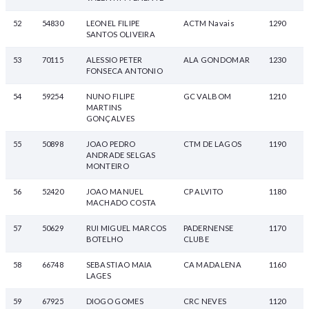
52
54830
LEONEL FILIPE
ACTM Navais
1290
SANTOS OLIVEIRA
53
70115
ALESSIO PETER
ALA GONDOMAR
1230
FONSECA ANTONIO
54
59254
NUNO FILIPE
GC VALBOM
1210
MARTINS
GONÇALVES
55
50898
JOAO PEDRO
CTM DE LAGOS
1190
ANDRADE SELGAS
MONTEIRO
56
52420
JOAO MANUEL
CP ALVITO
1180
MACHADO COSTA
57
50629
RUI MIGUEL MARCOS
PADERNENSE
1170
BOTELHO
CLUBE
58
66748
SEBASTIAO MAIA
CA MADALENA
1160
LAGES
59
67925
DIOGO GOMES
CRC NEVES
1120