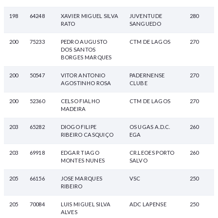
198
64248
XAVIER MIGUEL SILVA
JUVENTUDE
280
RATO
SANGUEDO
200
75233
PEDRO AUGUSTO
CTM DE LAGOS
270
DOS SANTOS
BORGES MARQUES
200
50547
VITOR ANTONIO
PADERNENSE
270
AGOSTINHO ROSA
CLUBE
200
52360
CELSO FIALHO
CTM DE LAGOS
270
MADEIRA
203
65282
DIOGO FILIPE
OS UGAS A.D.C.
260
RIBEIRO CASQUIÇO
EGA
203
69918
EDGAR TIAGO
CR.LEOES PORTO
260
MONTES NUNES
SALVO
205
66156
JOSE MARQUES
VSC
250
RIBEIRO
205
70084
LUIS MIGUEL SILVA
ADC LAPENSE
250
ALVES