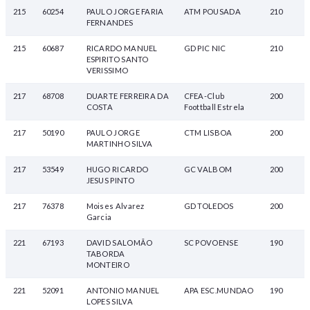
215
60254
PAULO JORGE FARIA
ATM POUSADA
210
FERNANDES
215
60687
RICARDO MANUEL
GD PIC NIC
210
ESPIRITO SANTO
VERISSIMO
217
68708
DUARTE FERREIRA DA
CFEA-Club
200
COSTA
Foottball Estrela
217
50190
PAULO JORGE
CTM LISBOA
200
MARTINHO SILVA
217
53549
HUGO RICARDO
GC VALBOM
200
JESUS PINTO
217
76378
Moises Alvarez
GD TOLEDOS
200
Garcia
221
67193
DAVID SALOMÃO
SC POVOENSE
190
TABORDA
MONTEIRO
221
52091
ANTONIO MANUEL
APA ESC.MUNDAO
190
LOPES SILVA