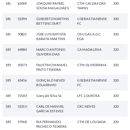
181
65009
JOAQUIM RAFAEL
CTM CALDAS DAS
330
SOUSA MAGALHÃES
TAIPAS
181
52394
GUIBERTO MARTINS
U.SEBASTIANENSE
330
BETTENCOURT
FC
181
50821
JOSE LUIS BATISTA
OS UGAS A.D.C.
330
BARATA MARTINS
EGA
185
69884
MARCO ANTONIO
CA MADALENA
320
OLIVEIRA DIAS
185
50273
FAUSTINO MANUEL
CTM OLIVEIRINHA
320
PINTO TEIXEIRA
185
65456
GONÇALO NEVES
U.SEBASTIANENSE
320
BOLARINHO
FC
185
72183
Gonçalo Silva Sá
LFC LOUROSA
320
185
52310
CARLOS MANUEL
CRC NEVES
320
GARCIA ESTEVES
185
57968
RUI FERNANDO
CTM DE LOUSADA
320
PACHECO TEIXEIRA