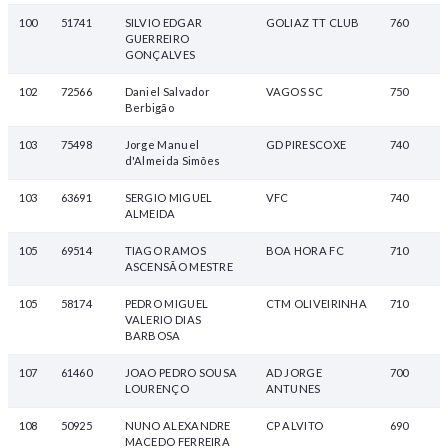
100
51741
SILVIO EDGAR
GOLIAZ TT CLUB
760
GUERREIRO
GONÇALVES
102
72566
Daniel Salvador
VAGOS SC
750
Berbigão
103
75498
Jorge Manuel
GD PIRESCOXE
740
d'Almeida Simões
103
63691
SERGIO MIGUEL
VFC
740
ALMEIDA
105
69514
TIAGO RAMOS
BOA HORA FC
710
ASCENSÃO MESTRE
105
58174
PEDRO MIGUEL
CTM OLIVEIRINHA
710
VALERIO DIAS
BARBOSA
107
61460
JOAO PEDRO SOUSA
AD JORGE
700
LOURENÇO
ANTUNES
108
50925
NUNO ALEXANDRE
CP ALVITO
690
MACEDO FERREIRA