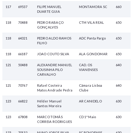
117
69537
FILIPE MANUEL
MONTAMORA SC
660
DUARTE GUIA
118
70488
PEDRO RABAÇO
CTM VILA REAL
650
GONÇALVES
118
64321
PEDRO ALDO RAMOS
ADC Ponta Pargo
650
FILHO
118
66187
JOAO COUTO SILVA
ALA GONDOMAR
650
121
50488
ALEXANDRE MANUEL
CAD. OS
640
SOUSINHA PILO
VIANENSES
CARVALHO
121
70767
Rafael Costeira
Câmara Lisboa
640
Matos Andrade Pedra
Clube
123
66822
Hélder Manuel
AR CANIDELO
630
Santos Moreira
123
67808
MARCO TOMÁS
CD 1º Maio
630
CORREIA RODRIGUES
123
70132
NUNO JORGE SILVA
SC POVOENSE
630