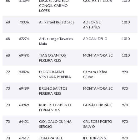
68
51094
MIGUEL ANGELO
GOLIAZ TT CLUB
1010
CONGIL CARMO
LOPES
68
73336
Ali Rafael Ruiz Boada
AD JORGE
1010
ANTUNES
68
67274
Artur Jorge Tavares
AR CANIDELO
1010
Maia
68
69490
TIAGO SANTOS
MONTAMORA SC
1010
PEREIRA REIS
72
53826
DIOGO RAFAEL
Câmara Lisboa
990
VENTURA PEREIRA
Clube
73
69489
BRUNO SANTOS
MONTAMORA SC
970
PEREIRA REIS
73
63949
ROBERTO RIBEIRO
GD SÃO CIBRÃO
970
FERNANDES
73
64451
GONÇALO CUNHA
CR.LEOES PORTO
970
SERGIO
SALVO
73
67617
JOAO RAFAEL
IFC TORRENSE
970