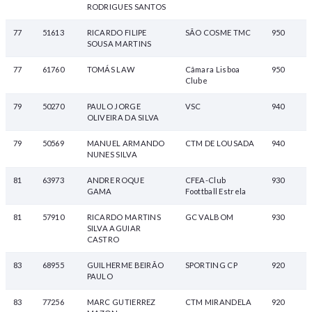
RODRIGUES SANTOS
77
51613
RICARDO FILIPE
SÃO COSME TMC
950
SOUSA MARTINS
77
61760
TOMÁS LAW
Câmara Lisboa
950
Clube
79
50270
PAULO JORGE
VSC
940
OLIVEIRA DA SILVA
79
50569
MANUEL ARMANDO
CTM DE LOUSADA
940
NUNES SILVA
81
63973
ANDRE ROQUE
CFEA-Club
930
GAMA
Foottball Estrela
81
57910
RICARDO MARTINS
GC VALBOM
930
SILVA AGUIAR
CASTRO
83
68955
GUILHERME BEIRÃO
SPORTING CP
920
PAULO
83
77256
MARC GUTIERREZ
CTM MIRANDELA
920