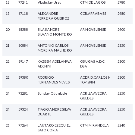
18
77241
Vladislav Ursu
CTM DE LAGOS
2780
19
67118
ALEXANDRE
CCR.ARRABAES
2480
FERREIRA QUEIROZ
20
68588
SILAS ANDRE
AR NOVELENSE
2400
SILVANO MONTEIRO
21
60884
ANTONIO CARLOS
AR NOVELENSE
2350
MOREIRA MALHEIRO
22
69147
KAZEEM ADELANWA
OS UGAS A.D.C.
2300
ADENIYI
EGA
22
69380
RODRIGO
ACDR D.CARLOS I-
2300
FERNANDES NEVES
TOP SPIN
24
73281
Sunday Odunlade
ACR .SAAVEDRA
2250
GUEDES
24
59324
TIAGO ANDRE SILVA
ACR .SAAVEDRA
2250
DUARTE
GUEDES
26
77264
LAUTARO EZEQUIEL
CTM MIRANDELA
2240
SATO CORIA