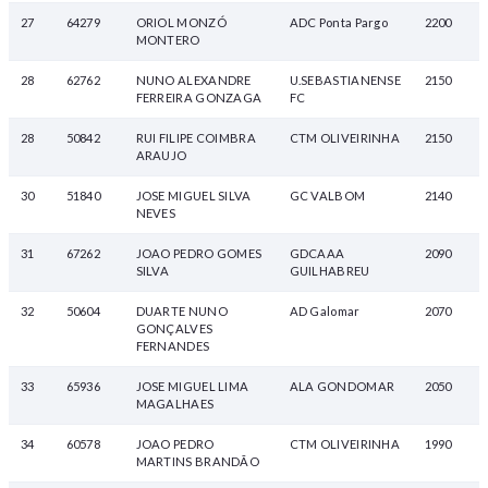
27
64279
ORIOL MONZÓ
ADC Ponta Pargo
2200
MONTERO
28
62762
NUNO ALEXANDRE
U.SEBASTIANENSE
2150
FERREIRA GONZAGA
FC
28
50842
RUI FILIPE COIMBRA
CTM OLIVEIRINHA
2150
ARAUJO
30
51840
JOSE MIGUEL SILVA
GC VALBOM
2140
NEVES
31
67262
JOAO PEDRO GOMES
GDCAAA
2090
SILVA
GUILHABREU
32
50604
DUARTE NUNO
AD Galomar
2070
GONÇALVES
FERNANDES
33
65936
JOSE MIGUEL LIMA
ALA GONDOMAR
2050
MAGALHAES
34
60578
JOAO PEDRO
CTM OLIVEIRINHA
1990
MARTINS BRANDÃO