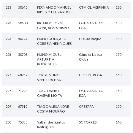
223
50645
FERNANDO MANUEL
CTM OLIVEIRINHA
180
RIBEIRO FELIZARDO
223
50600
RICARDO JORGE
OS UGAS A.D.C.
180
GONÇALVES BISPO
EGA
223
50724
NUNO GONÇALO
CD São Roque
180
CORREIA HENRIQUES
226
50703
NUNO MIGUEL
Câmara Lisboa
170
ARTUR F. A.
Clube
RODRIGUES
227
68257
JORGE NUNO
LFC LOUROSA
160
VENTURA E SA
227
71223
JOÃO DANIEL
OS UGAS A.D.C.
160
GASPAR MOITA
EGA
229
67912
TIAGO ALEXANDRE
CP SERPA
150
COSTA MOURÃO
230
75383
Valter dos Santos
SC TORRES
140
Rodrigues