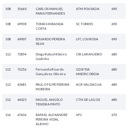
108
51660
CARLOS MANUEL
ATM POUSADA
690
FARIA FERNANDES
108
69938
TOMÁS MIRANDA
SC TORRES
690
COSTA
108
69007
EDUARDO PEREIRA
LFC LOUROSA
690
SILVA
112
72854
Diogo Rafael Ribeiro
CIR.LARANJEIRO
680
Godinho
112
71256
Fernando Ricardo
GD BºDA
680
Gonçalves Oliveira
MISERICORDIA
112
65681
PAULO FILIPE PEREIRA
ACR VALDAGUA
680
MOREIRA
112
64325
MIGUEL ANGELO
CTM DE LAGOS
680
TEIXEIRA PINTO
116
67636
RAFAEL ALEXANDRE
VFC
670
PEREIRA VIDAL
ALBINO