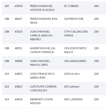
207
65990
PEDRO EMANUEL
SC TORRES
240
VICENTE PLÁCIDO
208
68267
PEDRO MANUEL REIS
GD PIRESCOXE
230
SILVA
208
65320
JOAO MANUEL
CTM CALDAS DAS
230
CAPELA ARAUJO
TAIPAS
RIBEIRO
208
68521
ANDRÉ MIGUEL DA
CR.LEOES PORTO
230
CUNHA FONSECA
SALVO
208
50048
JOAO MANUEL
CIR.LARANJEIRO
230
PINHO LOPES
212
62853
JOAO FRANCISCO
GD Estreito
220
ABREU REIS
212
65862
LUÍS FILIPE CORREIA
AD Galomar
220
CONCEIÇÃO
212
65418
ARMENIO COSTA
ADC LAPENSE
220
MOITAS