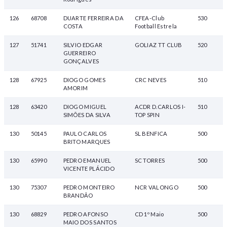
126
68708
DUARTE FERREIRA DA
CFEA-Club
530
COSTA
Football Estrela
127
51741
SILVIO EDGAR
GOLIAZ TT CLUB
520
GUERREIRO
GONÇALVES
128
67925
DIOGO GOMES
CRC NEVES
510
AMORIM
128
63420
DIOGO MIGUEL
ACDR D.CARLOS I-
510
SIMÕES DA SILVA
TOP SPIN
130
50145
PAULO CARLOS
SL BENFICA
500
BRITO MARQUES
130
65990
PEDRO EMANUEL
SC TORRES
500
VICENTE PLÁCIDO
130
75307
PEDRO MONTEIRO
NCR VALONGO
500
BRANDÃO
130
68829
PEDRO AFONSO
CD 1º Maio
500
MAIO DOS SANTOS