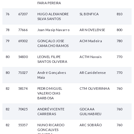
FARIA PEREIRA
76
67207
HUGO ALEXANDRE
SL BENFICA
810
SILVA SANTOS
78
77666
Joan Masip Navarro
AR NOVELENSE
800
79
69302
GONÇALO JOSE
ACM Madeira
780
CAMACHO RAMOS
80
54830
LEONEL FILIPE
ACTM Navais
770
SANTOS OLIVEIRA
80
71027
André Gonçalves
AR Canidelense
770
Maia
82
58174
PEDRO MIGUEL
CTM OLIVEIRINHA
760
VALERIO DIAS
BARBOSA
82
70425
ANDRÉ VICENTE
GDCAAA
760
CARREIRAS
GUILHABREU
82
55357
NUNO RICARDO
ARC SOBRÃO
760
GONCALVES