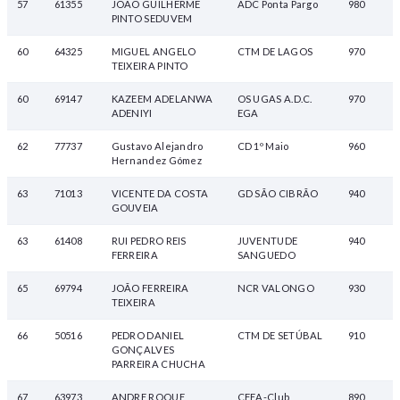
57
61355
JOAO GUILHERME
ADC Ponta Pargo
980
PINTO SEDUVEM
60
64325
MIGUEL ANGELO
CTM DE LAGOS
970
TEIXEIRA PINTO
60
69147
KAZEEM ADELANWA
OS UGAS A.D.C.
970
ADENIYI
EGA
62
77737
Gustavo Alejandro
CD 1º Maio
960
Hernandez Gómez
63
71013
VICENTE DA COSTA
GD SÃO CIBRÃO
940
GOUVEIA
63
61408
RUI PEDRO REIS
JUVENTUDE
940
FERREIRA
SANGUEDO
65
69794
JOÃO FERREIRA
NCR VALONGO
930
TEIXEIRA
66
50516
PEDRO DANIEL
CTM DE SETÚBAL
910
GONÇALVES
PARREIRA CHUCHA
67
63973
ANDRE ROQUE
CFEA-Club
890