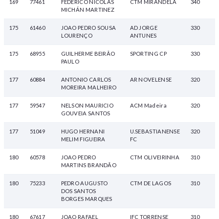
169
77461
FEDERICO NICOLÁS
CTM MIRANDELA
340
MICHÁN MARTINEZ
175
61460
JOAO PEDRO SOUSA
AD JORGE
330
LOURENÇO
ANTUNES
175
68955
GUILHERME BEIRÃO
SPORTING CP
330
PAULO
177
60884
ANTONIO CARLOS
AR NOVELENSE
320
MOREIRA MALHEIRO
177
59547
NELSON MAURICIO
ACM Madeira
320
GOUVEIA SANTOS
177
51049
HUGO HERNANI
U.SEBASTIANENSE
320
MELIM FIGUEIRA
FC
180
60578
JOAO PEDRO
CTM OLIVEIRINHA
310
MARTINS BRANDÃO
180
75233
PEDRO AUGUSTO
CTM DE LAGOS
310
DOS SANTOS
BORGES MARQUES
180
67617
JOAO RAFAEL
IFC TORRENSE
310