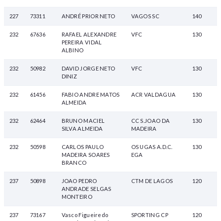
227
73311
ANDRÉ PRIOR NETO
VAGOS SC
140
232
67636
RAFAEL ALEXANDRE
VFC
130
PEREIRA VIDAL
ALBINO
232
50982
DAVID JORGE NETO
VFC
130
DINIZ
232
61456
FABIO ANDRE MATOS
ACR VALDAGUA
130
ALMEIDA
232
62464
BRUNO MACIEL
CC S.JOAO DA
130
SILVA ALMEIDA
MADEIRA
232
50598
CARLOS PAULO
OS UGAS A.D.C.
130
MADEIRA SOARES
EGA
BRANCO
237
50898
JOAO PEDRO
CTM DE LAGOS
120
ANDRADE SELGAS
MONTEIRO
237
73167
Vasco Figueiredo
SPORTING CP
120