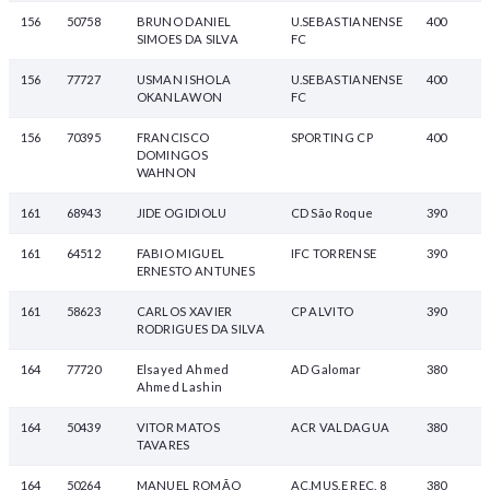
156
50758
BRUNO DANIEL
U.SEBASTIANENSE
400
SIMOES DA SILVA
FC
156
77727
USMAN ISHOLA
U.SEBASTIANENSE
400
OKANLAWON
FC
156
70395
FRANCISCO
SPORTING CP
400
DOMINGOS
WAHNON
161
68943
JIDE OGIDIOLU
CD São Roque
390
161
64512
FABIO MIGUEL
IFC TORRENSE
390
ERNESTO ANTUNES
161
58623
CARLOS XAVIER
CP ALVITO
390
RODRIGUES DA SILVA
164
77720
Elsayed Ahmed
AD Galomar
380
Ahmed Lashin
164
50439
VITOR MATOS
ACR VALDAGUA
380
TAVARES
164
50264
MANUEL ROMÃO
AC.MUS.E REC. 8
380