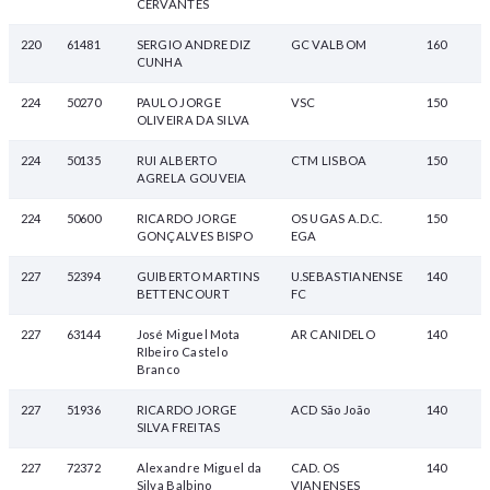
CERVANTES
220
61481
SERGIO ANDRE DIZ
GC VALBOM
160
CUNHA
224
50270
PAULO JORGE
VSC
150
OLIVEIRA DA SILVA
224
50135
RUI ALBERTO
CTM LISBOA
150
AGRELA GOUVEIA
224
50600
RICARDO JORGE
OS UGAS A.D.C.
150
GONÇALVES BISPO
EGA
227
52394
GUIBERTO MARTINS
U.SEBASTIANENSE
140
BETTENCOURT
FC
227
63144
José Miguel Mota
AR CANIDELO
140
RIbeiro Castelo
Branco
227
51936
RICARDO JORGE
ACD São João
140
SILVA FREITAS
227
72372
Alexandre Miguel da
CAD. OS
140
Silva Balbino
VIANENSES