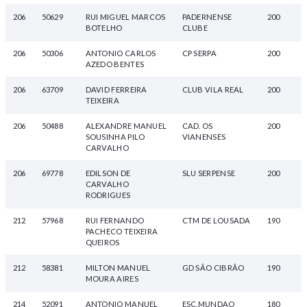
206
50629
RUI MIGUEL MARCOS
PADERNENSE
200
BOTELHO
CLUBE
206
50306
ANTONIO CARLOS
CP SERPA
200
AZEDO BENTES
206
63709
DAVID FERREIRA
CLUB VILA REAL
200
TEIXEIRA
206
50488
ALEXANDRE MANUEL
CAD. OS
200
SOUSINHA PILO
VIANENSES
CARVALHO
206
69778
EDILSON DE
SLU SERPENSE
200
CARVALHO
RODRIGUES
212
57968
RUI FERNANDO
CTM DE LOUSADA
190
PACHECO TEIXEIRA
QUEIROS
212
58381
MILTON MANUEL
GD SÃO CIBRÃO
190
MOURA AIRES
214
52091
ANTONIO MANUEL
ESC.MUNDAO
180