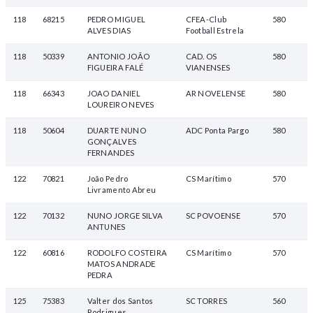
118
68215
PEDRO MIGUEL
CFEA-Club
580
ALVES DIAS
Football Estrela
118
50339
ANTONIO JOÃO
CAD. OS
580
FIGUEIRA FALÉ
VIANENSES
118
66343
JOAO DANIEL
AR NOVELENSE
580
LOUREIRO NEVES
118
50604
DUARTE NUNO
ADC Ponta Pargo
580
GONÇALVES
FERNANDES
122
70821
João Pedro
CS Marítimo
570
Livramento Abreu
122
70132
NUNO JORGE SILVA
SC POVOENSE
570
ANTUNES
122
60816
RODOLFO COSTEIRA
CS Marítimo
570
MATOS ANDRADE
PEDRA
125
75383
Valter dos Santos
SC TORRES
560
Rodrigues