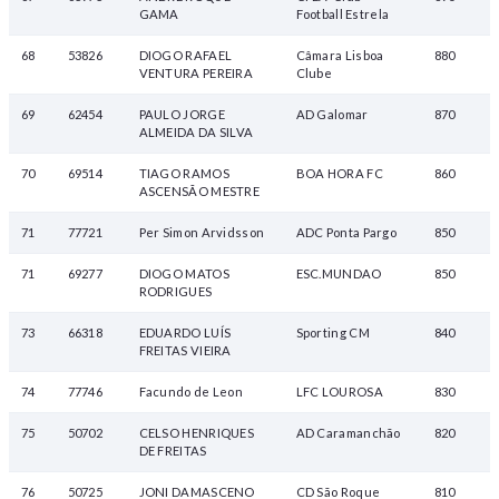
GAMA
Football Estrela
68
53826
DIOGO RAFAEL
Câmara Lisboa
880
VENTURA PEREIRA
Clube
69
62454
PAULO JORGE
AD Galomar
870
ALMEIDA DA SILVA
70
69514
TIAGO RAMOS
BOA HORA FC
860
ASCENSÃO MESTRE
71
77721
Per Simon Arvidsson
ADC Ponta Pargo
850
71
69277
DIOGO MATOS
ESC.MUNDAO
850
RODRIGUES
73
66318
EDUARDO LUÍS
Sporting CM
840
FREITAS VIEIRA
74
77746
Facundo de Leon
LFC LOUROSA
830
75
50702
CELSO HENRIQUES
AD Caramanchão
820
DE FREITAS
76
50725
JONI DAMASCENO
CD São Roque
810