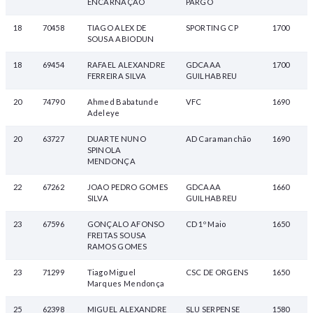
ENCARNAÇÃO
PARGO
18
70458
TIAGO ALEX DE
SPORTING CP
1700
SOUSA ABIODUN
18
69454
RAFAEL ALEXANDRE
GDCAAA
1700
FERREIRA SILVA
GUILHABREU
20
74790
Ahmed Babatunde
VFC
1690
Adeleye
20
63727
DUARTE NUNO
AD Caramanchão
1690
SPINOLA
MENDONÇA
22
67262
JOAO PEDRO GOMES
GDCAAA
1660
SILVA
GUILHABREU
23
67596
GONÇALO AFONSO
CD 1º Maio
1650
FREITAS SOUSA
RAMOS GOMES
23
71299
Tiago Miguel
CSC DE ORGENS
1650
Marques Mendonça
25
62398
MIGUEL ALEXANDRE
SLU SERPENSE
1580