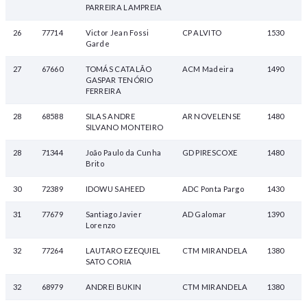
PARREIRA LAMPREIA
26
77714
Victor Jean Fossi
CP ALVITO
1530
Garde
27
67660
TOMÁS CATALÃO
ACM Madeira
1490
GASPAR TENÓRIO
FERREIRA
28
68588
SILAS ANDRE
AR NOVELENSE
1480
SILVANO MONTEIRO
28
71344
João Paulo da Cunha
GD PIRESCOXE
1480
Brito
30
72389
IDOWU SAHEED
ADC Ponta Pargo
1430
31
77679
Santiago Javier
AD Galomar
1390
Lorenzo
32
77264
LAUTARO EZEQUIEL
CTM MIRANDELA
1380
SATO CORIA
32
68979
ANDREI BUKIN
CTM MIRANDELA
1380