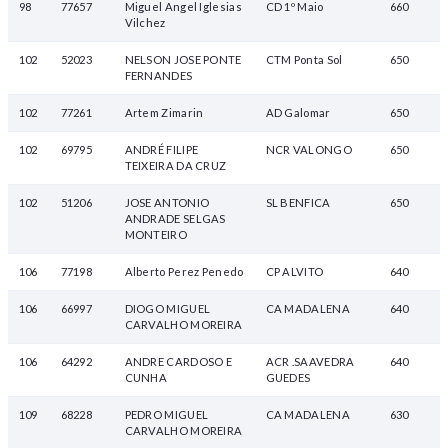
98
77657
Miguel Angel Iglesias
CD 1º Maio
660
Vilchez
102
52023
NELSON JOSE PONTE
CTM Ponta Sol
650
FERNANDES
102
77261
Artem Zimarin
AD Galomar
650
102
69795
ANDRÉ FILIPE
NCR VALONGO
650
TEIXEIRA DA CRUZ
102
51206
JOSE ANTONIO
SL BENFICA
650
ANDRADE SELGAS
MONTEIRO
106
77198
Alberto Perez Penedo
CP ALVITO
640
106
66997
DIOGO MIGUEL
CA MADALENA
640
CARVALHO MOREIRA
106
64292
ANDRE CARDOSO E
ACR .SAAVEDRA
640
CUNHA
GUEDES
109
68228
PEDRO MIGUEL
CA MADALENA
630
CARVALHO MOREIRA