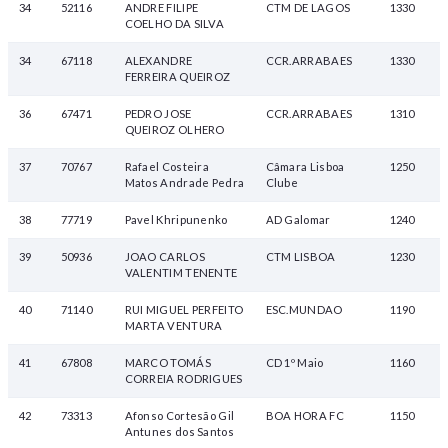
34
52116
ANDRE FILIPE
CTM DE LAGOS
1330
COELHO DA SILVA
34
67118
ALEXANDRE
CCR.ARRABAES
1330
FERREIRA QUEIROZ
36
67471
PEDRO JOSE
CCR.ARRABAES
1310
QUEIROZ OLHERO
37
70767
Rafael Costeira
Câmara Lisboa
1250
Matos Andrade Pedra
Clube
38
77719
Pavel Khripunenko
AD Galomar
1240
39
50936
JOAO CARLOS
CTM LISBOA
1230
VALENTIM TENENTE
40
71140
RUI MIGUEL PERFEITO
ESC.MUNDAO
1190
MARTA VENTURA
41
67808
MARCO TOMÁS
CD 1º Maio
1160
CORREIA RODRIGUES
42
73313
Afonso Cortesão Gil
BOA HORA FC
1150
Antunes dos Santos