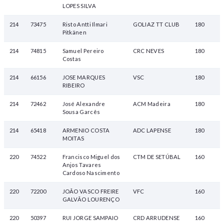
LOPES SILVA
214
73475
Risto Antti Ilmari
GOLIAZ TT CLUB
180
Pitkänen
214
74815
Samuel Pereiro
CRC NEVES
180
Costas
214
66156
JOSE MARQUES
VSC
180
RIBEIRO
214
72462
José Alexandre
ACM Madeira
180
Sousa Garcês
214
65418
ARMENIO COSTA
ADC LAPENSE
180
MOITAS
220
74522
Francisco Miguel dos
CTM DE SETÚBAL
160
Anjos Tavares
Cardoso Nascimento
220
72200
JOÃO VASCO FREIRE
VFC
160
GALVÃO LOURENÇO
220
50397
RUI JORGE SAMPAIO
CRD ARRUDENSE
160