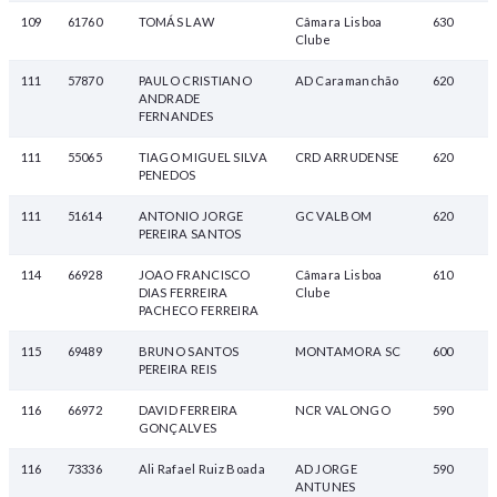
109
61760
TOMÁS LAW
Câmara Lisboa
630
Clube
111
57870
PAULO CRISTIANO
AD Caramanchão
620
ANDRADE
FERNANDES
111
55065
TIAGO MIGUEL SILVA
CRD ARRUDENSE
620
PENEDOS
111
51614
ANTONIO JORGE
GC VALBOM
620
PEREIRA SANTOS
114
66928
JOAO FRANCISCO
Câmara Lisboa
610
DIAS FERREIRA
Clube
PACHECO FERREIRA
115
69489
BRUNO SANTOS
MONTAMORA SC
600
PEREIRA REIS
116
66972
DAVID FERREIRA
NCR VALONGO
590
GONÇALVES
116
73336
Ali Rafael Ruiz Boada
AD JORGE
590
ANTUNES