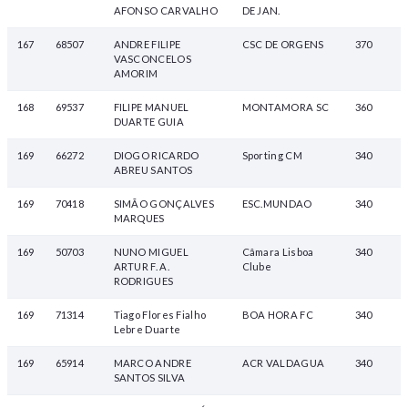
AFONSO CARVALHO
DE JAN.
167
68507
ANDRE FILIPE
CSC DE ORGENS
370
VASCONCELOS
AMORIM
168
69537
FILIPE MANUEL
MONTAMORA SC
360
DUARTE GUIA
169
66272
DIOGO RICARDO
Sporting CM
340
ABREU SANTOS
169
70418
SIMÃO GONÇALVES
ESC.MUNDAO
340
MARQUES
169
50703
NUNO MIGUEL
Câmara Lisboa
340
ARTUR F. A.
Clube
RODRIGUES
169
71314
Tiago Flores Fialho
BOA HORA FC
340
Lebre Duarte
169
65914
MARCO ANDRE
ACR VALDAGUA
340
SANTOS SILVA