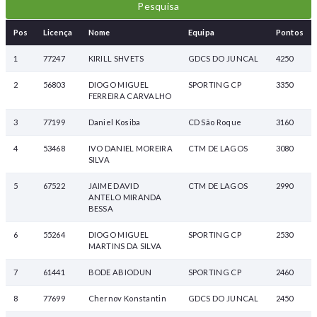
Pos
Licença
Nome
Equipa
Pontos
1
77247
KIRILL SHVETS
GDCS DO JUNCAL
4250
2
56803
DIOGO MIGUEL
SPORTING CP
3350
FERREIRA CARVALHO
3
77199
Daniel Kosiba
CD São Roque
3160
4
53468
IVO DANIEL MOREIRA
CTM DE LAGOS
3080
SILVA
5
67522
JAIME DAVID
CTM DE LAGOS
2990
ANTELO MIRANDA
BESSA
6
55264
DIOGO MIGUEL
SPORTING CP
2530
MARTINS DA SILVA
7
61441
BODE ABIODUN
SPORTING CP
2460
8
77699
Chernov Konstantin
GDCS DO JUNCAL
2450