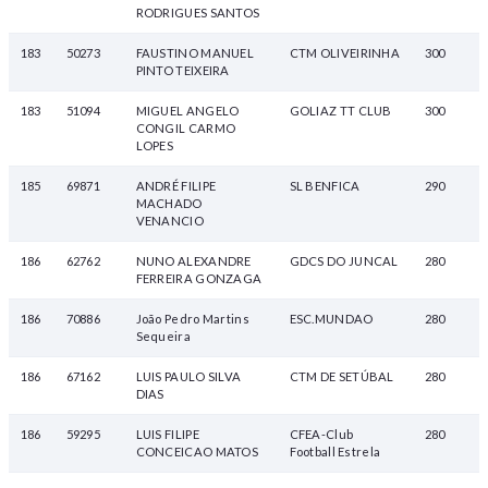
RODRIGUES SANTOS
183
50273
FAUSTINO MANUEL
CTM OLIVEIRINHA
300
PINTO TEIXEIRA
183
51094
MIGUEL ANGELO
GOLIAZ TT CLUB
300
CONGIL CARMO
LOPES
185
69871
ANDRÉ FILIPE
SL BENFICA
290
MACHADO
VENANCIO
186
62762
NUNO ALEXANDRE
GDCS DO JUNCAL
280
FERREIRA GONZAGA
186
70886
João Pedro Martins
ESC.MUNDAO
280
Sequeira
186
67162
LUIS PAULO SILVA
CTM DE SETÚBAL
280
DIAS
186
59295
LUIS FILIPE
CFEA-Club
280
CONCEICAO MATOS
Football Estrela