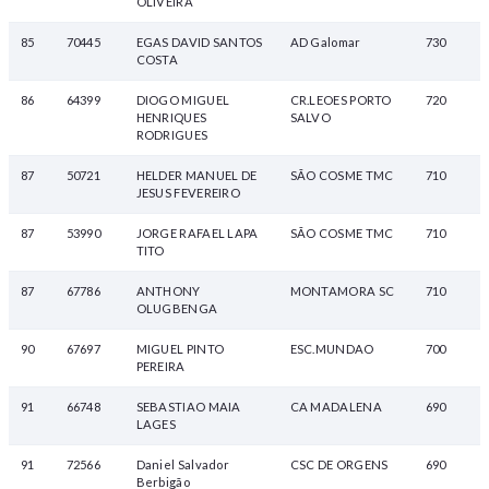
OLIVEIRA
85
70445
EGAS DAVID SANTOS
AD Galomar
730
COSTA
86
64399
DIOGO MIGUEL
CR.LEOES PORTO
720
HENRIQUES
SALVO
RODRIGUES
87
50721
HELDER MANUEL DE
SÃO COSME TMC
710
JESUS FEVEREIRO
87
53990
JORGE RAFAEL LAPA
SÃO COSME TMC
710
TITO
87
67786
ANTHONY
MONTAMORA SC
710
OLUGBENGA
90
67697
MIGUEL PINTO
ESC.MUNDAO
700
PEREIRA
91
66748
SEBASTIAO MAIA
CA MADALENA
690
LAGES
91
72566
Daniel Salvador
CSC DE ORGENS
690
Berbigão