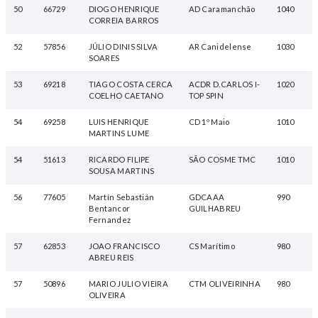
50
66729
DIOGO HENRIQUE
AD Caramanchão
1040
CORREIA BARROS
52
57856
JÚLIO DINIS SILVA
AR Canidelense
1030
SOARES
53
69218
TIAGO COSTA CERCA
ACDR D.CARLOS I-
1020
COELHO CAETANO
TOP SPIN
54
69258
LUIS HENRIQUE
CD 1º Maio
1010
MARTINS LUME
54
51613
RICARDO FILIPE
SÃO COSME TMC
1010
SOUSA MARTINS
56
77605
Martín Sebastián
GDCAAA
990
Bentancor
GUILHABREU
Fernandez
57
62853
JOAO FRANCISCO
CS Marítimo
980
ABREU REIS
57
50896
MARIO JULIO VIEIRA
CTM OLIVEIRINHA
980
OLIVEIRA