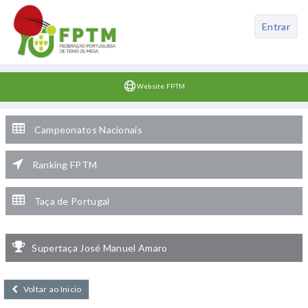
Entrar
Website FPTM
Campeonatos Nacionais
Ranking FPTM
Taça de Portugal
Supertaça José Manuel Amaro
Voltar ao Inicio