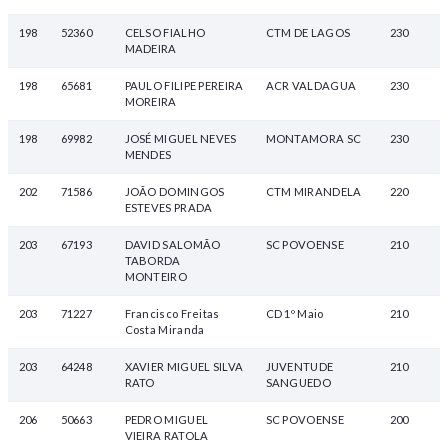
198
52360
CELSO FIALHO
CTM DE LAGOS
230
MADEIRA
198
65681
PAULO FILIPE PEREIRA
ACR VALDAGUA
230
MOREIRA
198
69982
JOSÉ MIGUEL NEVES
MONTAMORA SC
230
MENDES
202
71586
JOÃO DOMINGOS
CTM MIRANDELA
220
ESTEVES PRADA
203
67193
DAVID SALOMÃO
SC POVOENSE
210
TABORDA
MONTEIRO
203
71227
Francisco Freitas
CD 1º Maio
210
Costa Miranda
203
64248
XAVIER MIGUEL SILVA
JUVENTUDE
210
RATO
SANGUEDO
206
50663
PEDRO MIGUEL
SC POVOENSE
200
VIEIRA RATOLA