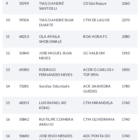
9
50749
TIAGO ANDRÉ
CD São Roque
2360
SANTOS LI
10
59324
TIAGO ANDRE SILVA
CTM DE LAGOS
2270
DUARTE
11
68210
OLA AYINLA
BOA HORA FC
2080
SHOBOWALE
12
51840
JOSE MIGUEL SILVA
GC VALBOM
1910
NEVES
13
69380
RODRIGO
ACDR D.CARLOS I-
1850
FERNANDES NEVES
TOP SPIN
14
73281
Sunday Odunlade
ACR .SAAVEDRA
1780
GUEDES
15
68353
LUIS RAFAEL XIE
CTM MIRANDELA
1760
KONG
16
50842
RUI FILIPE COIMBRA
CTM OLIVEIRINHA
1740
ARAUJO
16
50680
JOSE ENIO MENDES
ADC PONTA DO
1740