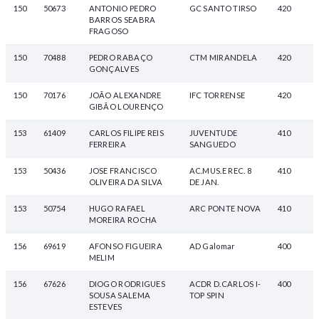
150
50673
ANTONIO PEDRO
GC SANTO TIRSO
420
BARROS SEABRA
FRAGOSO
150
70488
PEDRO RABAÇO
CTM MIRANDELA
420
GONÇALVES
150
70176
JOÃO ALEXANDRE
IFC TORRENSE
420
GIBÃO LOURENÇO
153
61409
CARLOS FILIPE REIS
JUVENTUDE
410
FERREIRA
SANGUEDO
153
50436
JOSE FRANCISCO
AC.MUS.E REC. 8
410
OLIVEIRA DA SILVA
DE JAN.
153
50754
HUGO RAFAEL
ARC PONTE NOVA
410
MOREIRA ROCHA
156
69619
AFONSO FIGUEIRA
AD Galomar
400
MELIM
156
67626
DIOGO RODRIGUES
ACDR D.CARLOS I-
400
SOUSA SALEMA
TOP SPIN
ESTEVES