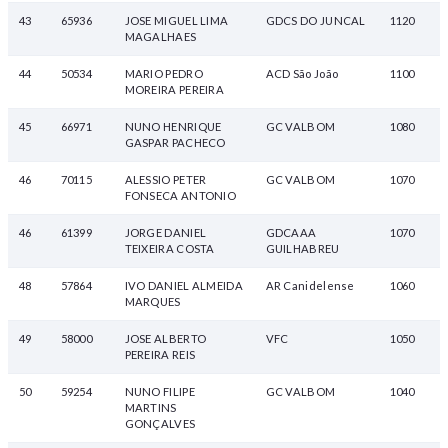
43
65936
JOSE MIGUEL LIMA
GDCS DO JUNCAL
1120
MAGALHAES
44
50534
MARIO PEDRO
ACD São João
1100
MOREIRA PEREIRA
45
66971
NUNO HENRIQUE
GC VALBOM
1080
GASPAR PACHECO
46
70115
ALESSIO PETER
GC VALBOM
1070
FONSECA ANTONIO
46
61399
JORGE DANIEL
GDCAAA
1070
TEIXEIRA COSTA
GUILHABREU
48
57864
IVO DANIEL ALMEIDA
AR Canidelense
1060
MARQUES
49
58000
JOSE ALBERTO
VFC
1050
PEREIRA REIS
50
59254
NUNO FILIPE
GC VALBOM
1040
MARTINS
GONÇALVES