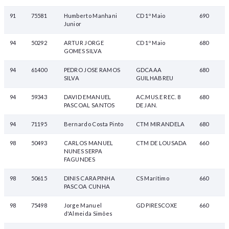
91
75581
Humberto Manhani
CD 1º Maio
690
Junior
94
50292
ARTUR JORGE
CD 1º Maio
680
GOMES SILVA
94
61400
PEDRO JOSE RAMOS
GDCAAA
680
SILVA
GUILHABREU
94
59343
DAVID EMANUEL
AC.MUS.E REC. 8
680
PASCOAL SANTOS
DE JAN.
94
71195
Bernardo Costa Pinto
CTM MIRANDELA
680
98
50493
CARLOS MANUEL
CTM DE LOUSADA
660
NUNES SERPA
FAGUNDES
98
50615
DINIS CARAPINHA
CS Marítimo
660
PASCOA CUNHA
98
75498
Jorge Manuel
GD PIRESCOXE
660
d'Almeida Simões