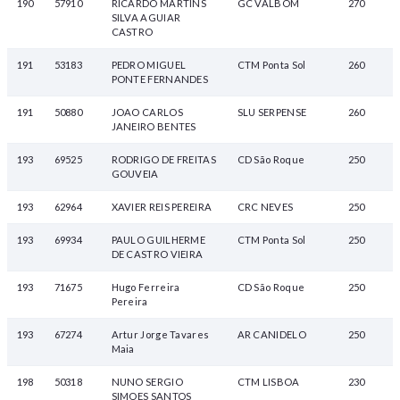
190
57910
RICARDO MARTINS
GC VALBOM
270
SILVA AGUIAR
CASTRO
191
53183
PEDRO MIGUEL
CTM Ponta Sol
260
PONTE FERNANDES
191
50880
JOAO CARLOS
SLU SERPENSE
260
JANEIRO BENTES
193
69525
RODRIGO DE FREITAS
CD São Roque
250
GOUVEIA
193
62964
XAVIER REIS PEREIRA
CRC NEVES
250
193
69934
PAULO GUILHERME
CTM Ponta Sol
250
DE CASTRO VIEIRA
193
71675
Hugo Ferreira
CD São Roque
250
Pereira
193
67274
Artur Jorge Tavares
AR CANIDELO
250
Maia
198
50318
NUNO SERGIO
CTM LISBOA
230
SIMOES SANTOS