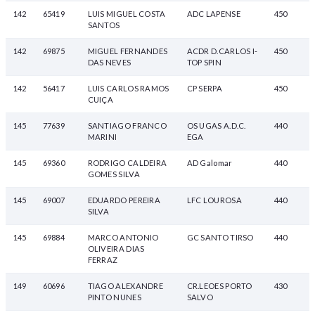
142
65419
LUIS MIGUEL COSTA
ADC LAPENSE
450
SANTOS
142
69875
MIGUEL FERNANDES
ACDR D.CARLOS I-
450
DAS NEVES
TOP SPIN
142
56417
LUIS CARLOS RAMOS
CP SERPA
450
CUIÇA
145
77639
SANTIAGO FRANCO
OS UGAS A.D.C.
440
MARINI
EGA
145
69360
RODRIGO CALDEIRA
AD Galomar
440
GOMES SILVA
145
69007
EDUARDO PEREIRA
LFC LOUROSA
440
SILVA
145
69884
MARCO ANTONIO
GC SANTO TIRSO
440
OLIVEIRA DIAS
FERRAZ
149
60696
TIAGO ALEXANDRE
CR.LEOES PORTO
430
PINTO NUNES
SALVO