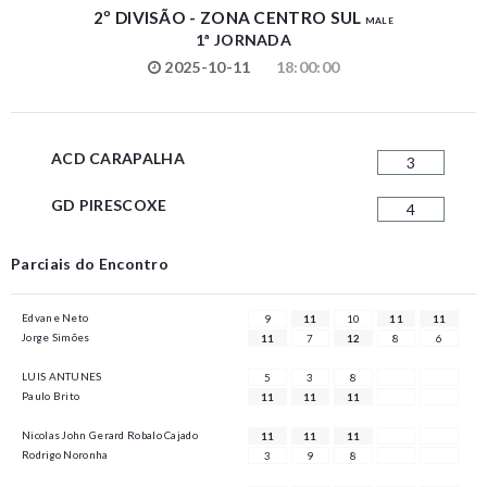
2º DIVISÃO - ZONA CENTRO SUL
MALE
1ª JORNADA
2025-10-11
18:00:00
ACD CARAPALHA
3
GD PIRESCOXE
4
Parciais do Encontro
Edvane Neto
9
11
10
11
11
Jorge Simões
11
7
12
8
6
LUIS ANTUNES
5
3
8
Paulo Brito
11
11
11
Nicolas John Gerard Robalo Cajado
11
11
11
Rodrigo Noronha
3
9
8