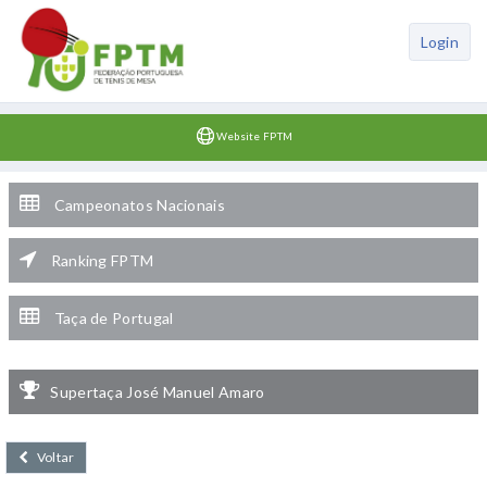
Login
Website FPTM
Campeonatos Nacionais
Ranking FPTM
Taça de Portugal
Supertaça José Manuel Amaro
Voltar