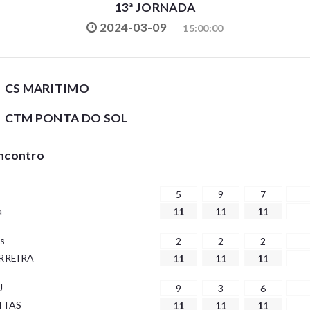
13ª JORNADA
2024-03-09
15:00:00
CS MARITIMO
CTM PONTA DO SOL
Encontro
5
9
7
a
11
11
11
s
2
2
2
RREIRA
11
11
11
U
9
3
6
ITAS
11
11
11