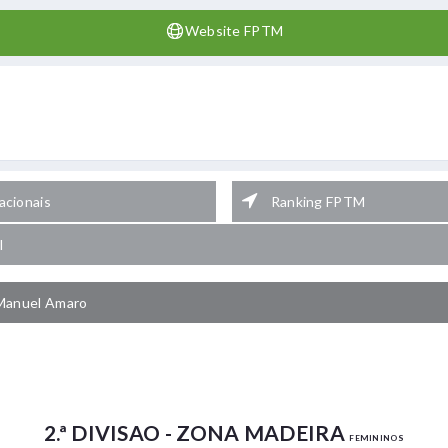
Website FPTM
cionais
Ranking FPTM
l
Manuel Amaro
2.ª DIVISAO - ZONA MADEIRA
FEMININOS