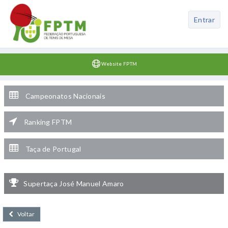
Entrar
Website FPTM
Campeonatos Nacionais
Ranking FPTM
Taça de Portugal
Supertaça José Manuel Amaro
Voltar