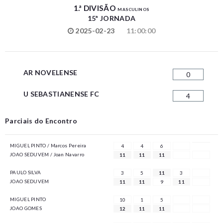
1.ª DIVISÃO
MASCULINOS
15ª JORNADA
2025-02-23
11:00:00
AR NOVELENSE
0
U SEBASTIANENSE FC
4
Parciais do Encontro
MIGUEL PINTO / Marcos Pereira
4
4
6
JOAO SEDUVEM / Joan Navarro
11
11
11
PAULO SILVA
3
5
11
3
JOAO SEDUVEM
11
11
9
11
MIGUEL PINTO
10
1
5
JOAO GOMES
12
11
11