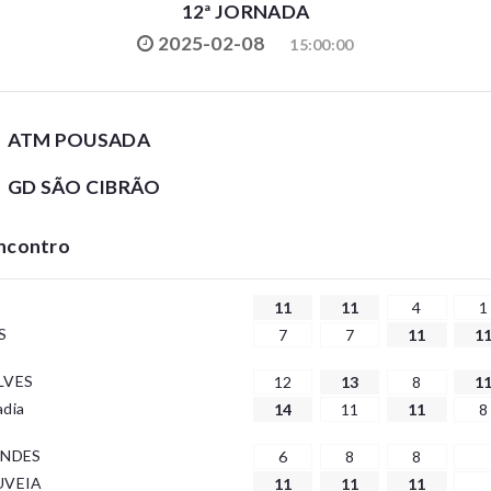
12ª JORNADA
2025-02-08
15:00:00
ATM POUSADA
GD SÃO CIBRÃO
Encontro
11
11
4
1
S
7
7
11
1
LVES
12
13
8
1
adia
14
11
11
8
ANDES
6
8
8
UVEIA
11
11
11