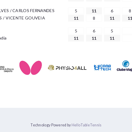
VES / CARLOS FERNANDES
5
11
6
8
S / VICENTE GOUVEIA
11
8
11
1
5
6
5
adia
11
11
11
Technology Powered by
HelloTableTennis