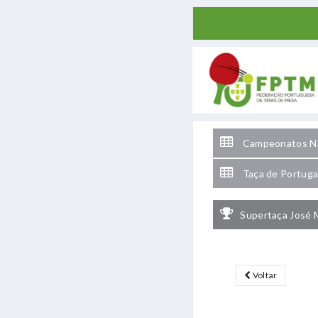
Campeonatos Na
Taça de Portuga
Supertaça José 
Voltar