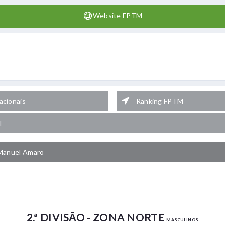
Website FPTM
cionais
Ranking FPTM
l
Manuel Amaro
2.ª DIVISÃO - ZONA NORTE
MASCULINOS