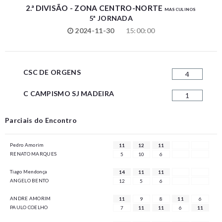
2.ª DIVISÃO - ZONA CENTRO-NORTE
MASCULINOS
5ª JORNADA
2024-11-30
15:00:00
CSC DE ORGENS
4
C CAMPISMO SJ MADEIRA
1
Parciais do Encontro
Pedro Amorim
11
12
11
RENATO MARQUES
5
10
6
Tiago Mendonça
14
11
11
ANGELO BENTO
12
5
6
ANDRE AMORIM
11
9
8
11
6
PAULO COELHO
7
11
11
6
11