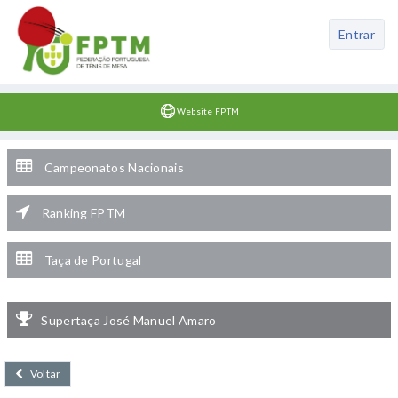
Entrar
Website FPTM
Campeonatos Nacionais
Ranking FPTM
Taça de Portugal
Supertaça José Manuel Amaro
Voltar