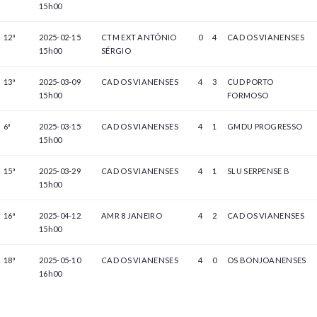
15h00
12ª
2025-02-15
CTM EXT ANTÓNIO
0
4
CAD OS VIANENSES
15h00
SÉRGIO
13ª
2025-03-09
CAD OS VIANENSES
4
3
CUD PORTO
15h00
FORMOSO
6ª
2025-03-15
CAD OS VIANENSES
4
1
GMDU PROGRESSO
15h00
15ª
2025-03-29
CAD OS VIANENSES
4
1
SLU SERPENSE B
15h00
16ª
2025-04-12
AMR 8 JANEIRO
4
2
CAD OS VIANENSES
15h00
18ª
2025-05-10
CAD OS VIANENSES
4
0
OS BONJOANENSES
16h00