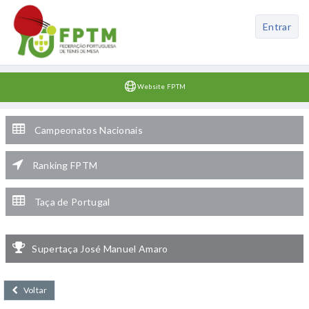
Entrar
Website FPTM
Campeonatos Nacionais
Ranking FPTM
Taça de Portugal
Supertaça José Manuel Amaro
Voltar