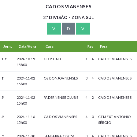
CAD OS VIANENSES
2.ª DIVISÃO - ZONA SUL
V
D
V
Jorn.
Data/Hora
Casa
Res
Fora
10ª
2024-10-19
GD PIC NIC
1
4
CAD OS VIANENSES
15h00
1ª
2024-11-02
OS BONJOANENSES
3
4
CAD OS VIANENSES
15h00
3ª
2024-11-02
PADERNENSE CLUBE
4
2
CAD OS VIANENSES
15h00
4ª
2024-11-16
CAD OS VIANENSES
4
0
CTM EXT ANTÓNIO
15h00
SÉRGIO
5ª
2024-11-30
FANFARRA OGCSC
3
4
CAD OS VIANENSES