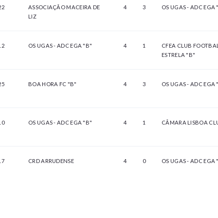
22
ASSOCIAÇÃO MACEIRA DE
4
3
OS UGAS - ADC EGA 
LIZ
12
OS UGAS - ADC EGA "B"
4
1
CFEA CLUB FOOTBA
ESTRELA "B"
25
BOA HORA FC "B"
4
3
OS UGAS - ADC EGA 
10
OS UGAS - ADC EGA "B"
4
1
CÂMARA LISBOA CLU
17
CRD ARRUDENSE
4
0
OS UGAS - ADC EGA 