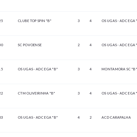
25
CLUBE TOP SPIN "B"
3
4
OS UGAS - ADC EGA 
30
SC POVOENSE
2
4
OS UGAS - ADC EGA 
15
OS UGAS - ADC EGA "B"
3
4
MONTAMORA SC "B
22
CTM OLIVEIRINHA "B"
3
4
OS UGAS - ADC EGA 
03
OS UGAS - ADC EGA "B"
4
2
ACD CARAPALHA