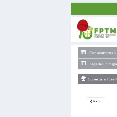
Campeonatos Na
Taça de Portuga
Supertaça José 
Voltar