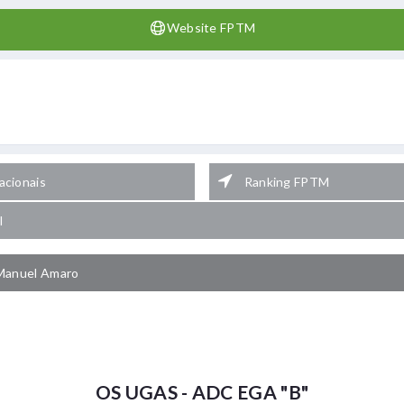
Website FPTM
cionais
Ranking FPTM
l
Manuel Amaro
OS UGAS - ADC EGA "B"