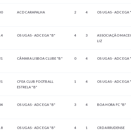
30
ACD CARAPALHA
2
4
OS UGAS - ADC EGA 
14
OS UGAS - ADC EGA "B"
4
3
ASSOCIAÇÃO MACEI
LIZ
21
CÂMARA LISBOA CLUBE "B"
0
4
OS UGAS - ADC EGA 
21
CFEA CLUB FOOTBALL
1
4
OS UGAS - ADC EGA 
ESTRELA "B"
04
OS UGAS - ADC EGA "B"
3
4
BOA HORA FC "B"
18
OS UGAS - ADC EGA "B"
4
1
CRD ARRUDENSE