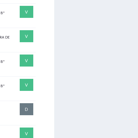
V
"B"
V
RA DE
V
"B"
V
"B"
D
V