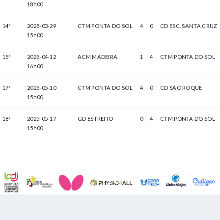
18h00
14ª
2025-03-29
CTM PONTA DO SOL
4
0
CD ESC. SANTA CRUZ
15h00
15ª
2025-04-12
ACM MADEIRA
1
4
CTM PONTA DO SOL
16h00
17ª
2025-05-10
CTM PONTA DO SOL
4
0
CD SÃO ROQUE
15h00
18ª
2025-05-17
GD ESTREITO
0
4
CTM PONTA DO SOL
15h00