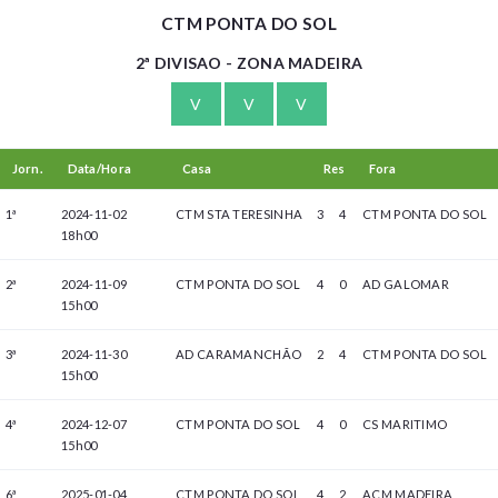
CTM PONTA DO SOL
2ª DIVISAO - ZONA MADEIRA
V
V
V
Jorn.
Data/Hora
Casa
Res
Fora
1ª
2024-11-02
CTM STA TERESINHA
3
4
CTM PONTA DO SOL
18h00
2ª
2024-11-09
CTM PONTA DO SOL
4
0
AD GALOMAR
15h00
3ª
2024-11-30
AD CARAMANCHÃO
2
4
CTM PONTA DO SOL
15h00
4ª
2024-12-07
CTM PONTA DO SOL
4
0
CS MARITIMO
15h00
6ª
2025-01-04
CTM PONTA DO SOL
4
2
ACM MADEIRA