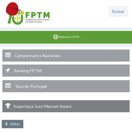
Entrar
Website FPTM
Campeonatos Nacionais
Ranking FPTM
Taça de Portugal
Supertaça José Manuel Amaro
Voltar