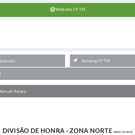
Website FPTM
cionais
Ranking FPTM
l
Manuel Amaro
DIVISÃO DE HONRA - ZONA NORTE
MASCULINOS