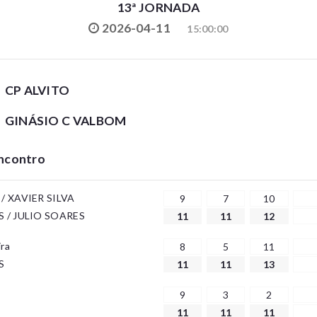
13ª JORNADA
2026-04-11
15:00:00
CP ALVITO
GINÁSIO C VALBOM
Encontro
/ XAVIER SILVA
9
7
10
 / JULIO SOARES
11
11
12
ira
8
5
11
S
11
11
13
9
3
2
11
11
11