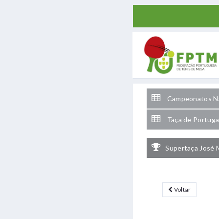
Campeonatos Na
Taça de Portuga
Supertaça José 
Voltar