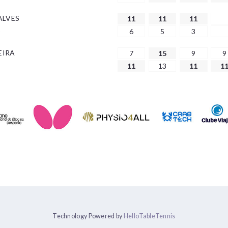
LVES
11
11
11
S
6
5
3
EIRA
7
15
9
9
11
13
11
1
Technology Powered by
HelloTableTennis