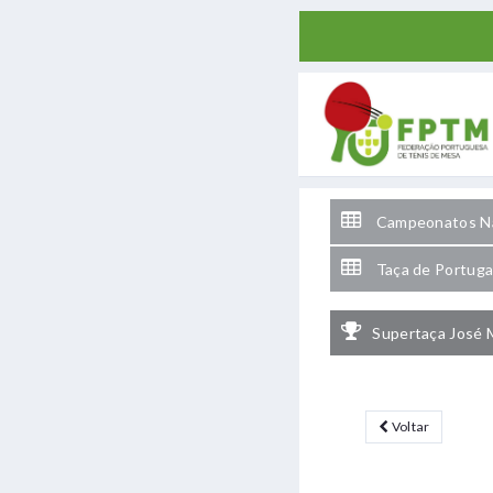
Campeonatos Na
Taça de Portuga
Supertaça José 
Voltar