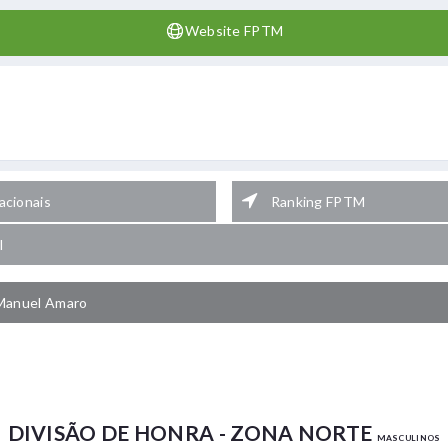
Website FPTM
cionais
Ranking FPTM
l
Manuel Amaro
DIVISÃO DE HONRA - ZONA NORTE
MASCULINOS