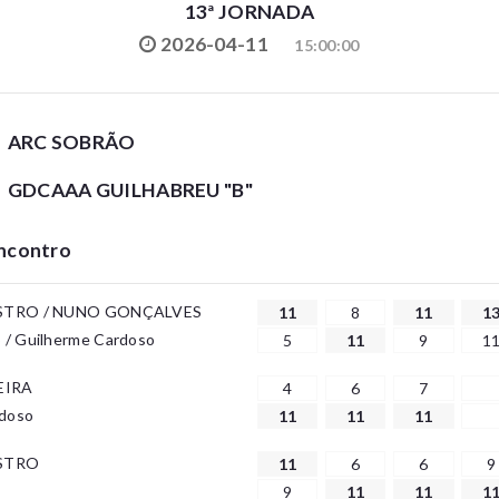
13ª JORNADA
2026-04-11
15:00:00
ARC SOBRÃO
GDCAAA GUILHABREU "B"
Encontro
STRO / NUNO GONÇALVES
11
8
11
1
/ Guilherme Cardoso
5
11
9
1
EIRA
4
6
7
rdoso
11
11
11
STRO
11
6
6
9
9
11
11
1