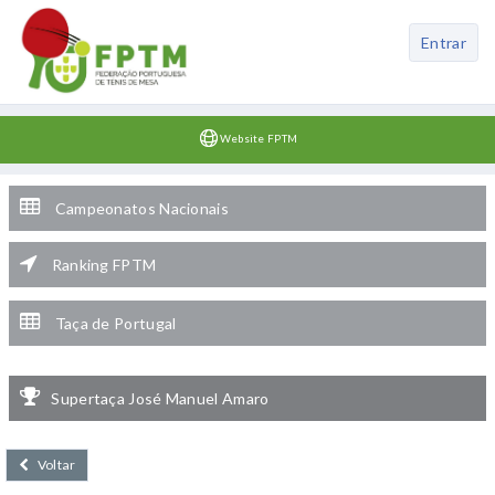
Entrar
Website FPTM
Campeonatos Nacionais
Ranking FPTM
Taça de Portugal
Supertaça José Manuel Amaro
Voltar