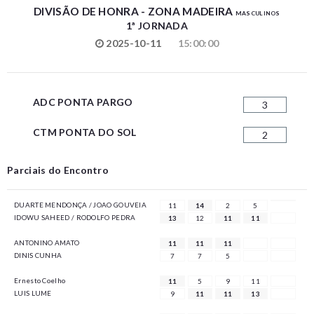
DIVISÃO DE HONRA - ZONA MADEIRA
MASCULINOS
1ª JORNADA
2025-10-11
15:00:00
ADC PONTA PARGO
3
CTM PONTA DO SOL
2
Parciais do Encontro
DUARTE MENDONÇA / JOAO GOUVEIA
11
14
2
5
IDOWU SAHEED / RODOLFO PEDRA
13
12
11
11
ANTONINO AMATO
11
11
11
DINIS CUNHA
7
7
5
Ernesto Coelho
11
5
9
11
LUIS LUME
9
11
11
13