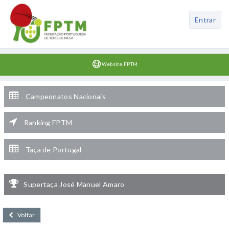
Entrar
Website FPTM
Campeonatos Nacionais
Ranking FPTM
Taça de Portugal
Supertaça José Manuel Amaro
Voltar