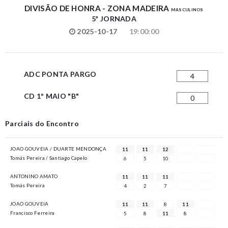
DIVISÃO DE HONRA - ZONA MADEIRA
MASCULINOS
5ª JORNADA
2025-10-17
19:00:00
ADC PONTA PARGO
4
CD 1º MAIO "B"
0
Parciais do Encontro
JOAO GOUVEIA / DUARTE MENDONÇA
11
11
12
Tomás Pereira / Santiago Capelo
6
5
10
ANTONINO AMATO
11
11
11
Tomás Pereira
4
2
7
JOAO GOUVEIA
11
11
8
11
Francisco Ferreira
5
8
11
8