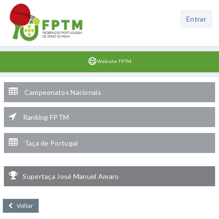
Entrar
Website FPTM
Campeonatos Nacionais
Ranking FPTM
Taça de Portugal
Supertaça José Manuel Amaro
Voltar