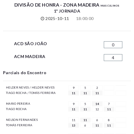
DIVISÃO DE HONRA - ZONA MADEIRA
MASCULINOS
1ª JORNADA
2025-10-11
18:00:00
ACD SÃO JOÃO
0
ACM MADEIRA
4
Parciais do Encontro
HELDER NEVES / HELDER NEVES
9
5
2
TIAGO ROCHA / TOMÁS FERREIRA
11
11
11
MARIO PEREIRA
9
5
14
7
TIAGO ROCHA
11
11
12
11
NELSON FERNANDES
11
11
6
8
TOMÁS FERREIRA
13
6
11
11