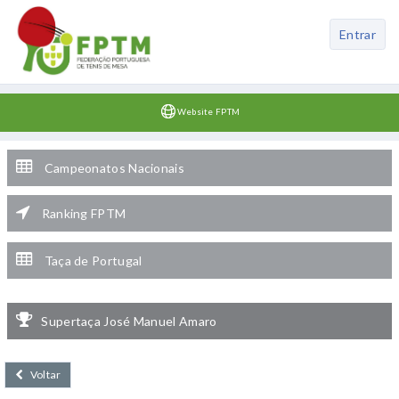
Entrar
Website FPTM
Campeonatos Nacionais
Ranking FPTM
Taça de Portugal
Supertaça José Manuel Amaro
Voltar