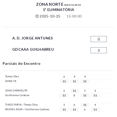
ZONA NORTE
MASCULINOS
1ª ELIMINATÓRIA
2025-10-25
15:00:00
A. D. JORGE ANTUNES
0
GDCAAA GUILHABREU
3
Parciais do Encontro
Tomás Dias
6
9
4
DINIS YE
11
11
11
JOAO CARMELITA
6
11
5
4
Guilherme Cardoso
11
8
11
11
TIAGO FARIA / Tomás Dias
5
6
11
4
RAFAEL SILVA / Guilherme Cardoso
11
11
6
11