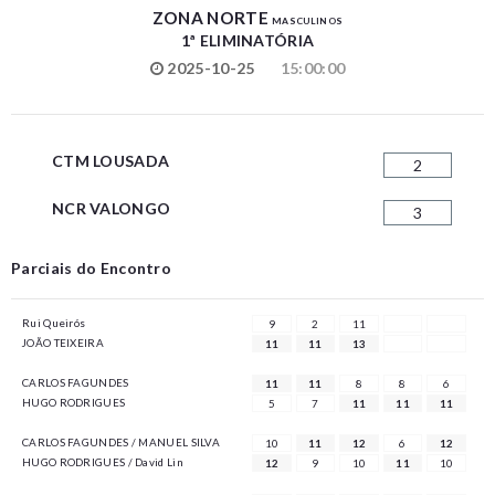
ZONA NORTE
MASCULINOS
1ª ELIMINATÓRIA
2025-10-25
15:00:00
CTM LOUSADA
2
NCR VALONGO
3
Parciais do Encontro
Rui Queirós
9
2
11
JOÃO TEIXEIRA
11
11
13
CARLOS FAGUNDES
11
11
8
8
6
HUGO RODRIGUES
5
7
11
11
11
CARLOS FAGUNDES / MANUEL SILVA
10
11
12
6
12
HUGO RODRIGUES / David Lin
12
9
10
11
10