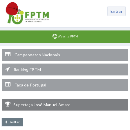
Entrar
Website FPTM
Campeonatos Nacionais
Ranking FPTM
Taça de Portugal
Supertaça José Manuel Amaro
Voltar