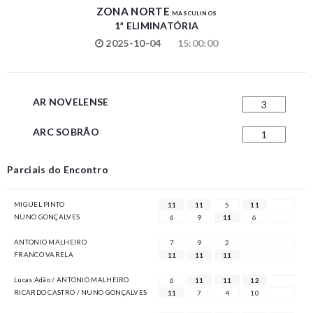
ZONA NORTE
MASCULINOS
1ª ELIMINATÓRIA
2025-10-04
15:00:00
AR NOVELENSE
3
ARC SOBRÃO
1
Parciais do Encontro
MIGUEL PINTO
11
11
5
11
NUNO GONÇALVES
6
9
11
6
ANTONIO MALHEIRO
7
9
2
FRANCO VARELA
11
11
11
Lucas Adão / ANTONIO MALHEIRO
6
11
11
12
RICARDO CASTRO / NUNO GONÇALVES
11
7
4
10