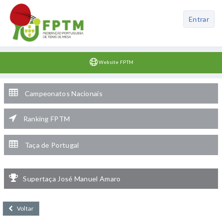
Entrar
Website FPTM
Campeonatos Nacionais
Ranking FPTM
Taça de Portugal
Supertaça José Manuel Amaro
Voltar