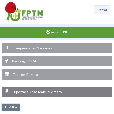
Entrar
Website FPTM
Campeonatos Nacionais
Ranking FPTM
Taça de Portugal
Supertaça José Manuel Amaro
Voltar