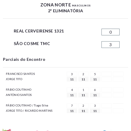
ZONA NORTE
MASCULINOS
2ª ELIMINATÓRIA
REAL CERVEIRENSE 1321
0
SÃO COSME TMC
3
Parciais do Encontro
FRANCISCO SANTOS
3
2
5
JORGE TITO
11
11
11
FÁBIO COUTINHO
4
1
6
ANTÓNIO SANTOS
11
11
11
FÁBIO COUTINHO / Tiago Silva
7
2
3
JORGE TITO / RICARDO MARTINS
11
11
11