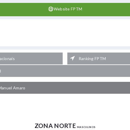
Website FPTM
cionais
Ranking FPTM
l
Manuel Amaro
ZONA NORTE
MASCULINOS