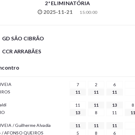
2ª ELIMINATÓRIA
2025-11-21
15:00:00
GD SÃO CIBRÃO
CCR ARRABÃES
Encontro
UVEIA
7
2
6
IROS
11
11
11
aldi
11
11
13
8
RO
13
8
11
1
EIA / Guilherme Alvadia
11
11
11
no / AFONSO QUEIROS
5
8
6