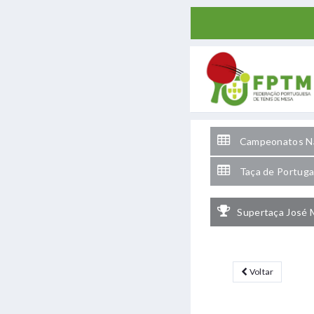
Campeonatos Na
Taça de Portuga
Supertaça José 
Voltar