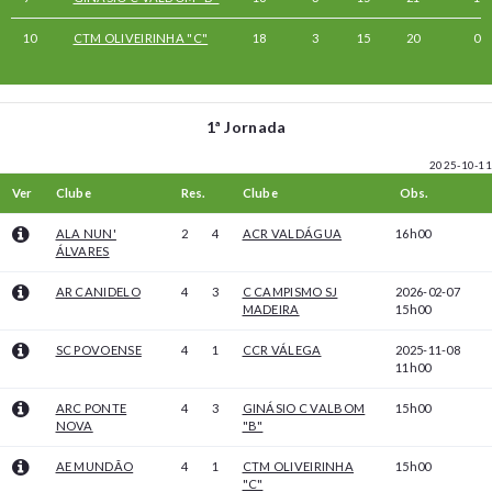
10
CTM OLIVEIRINHA "C"
18
3
15
20
0
1ª Jornada
2025-10-11
Ver
Clube
Res.
Clube
Obs.
ALA NUN'
2
4
ACR VALDÁGUA
16h00
ÁLVARES
AR CANIDELO
4
3
C CAMPISMO SJ
2026-02-07
MADEIRA
15h00
SC POVOENSE
4
1
CCR VÁLEGA
2025-11-08
11h00
ARC PONTE
4
3
GINÁSIO C VALBOM
15h00
NOVA
"B"
AE MUNDÃO
4
1
CTM OLIVEIRINHA
15h00
"C"