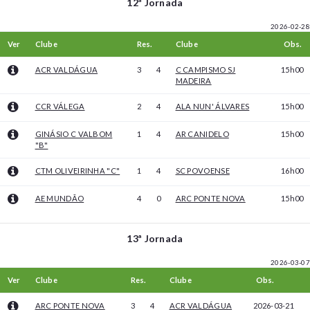
12ª Jornada
2026-02-28
Ver
Clube
Res.
Clube
Obs.
ACR VALDÁGUA
3
4
C CAMPISMO SJ
15h00
MADEIRA
CCR VÁLEGA
2
4
ALA NUN' ÁLVARES
15h00
GINÁSIO C VALBOM
1
4
AR CANIDELO
15h00
"B"
CTM OLIVEIRINHA "C"
1
4
SC POVOENSE
16h00
AE MUNDÃO
4
0
ARC PONTE NOVA
15h00
13ª Jornada
2026-03-07
Ver
Clube
Res.
Clube
Obs.
ARC PONTE NOVA
3
4
ACR VALDÁGUA
2026-03-21