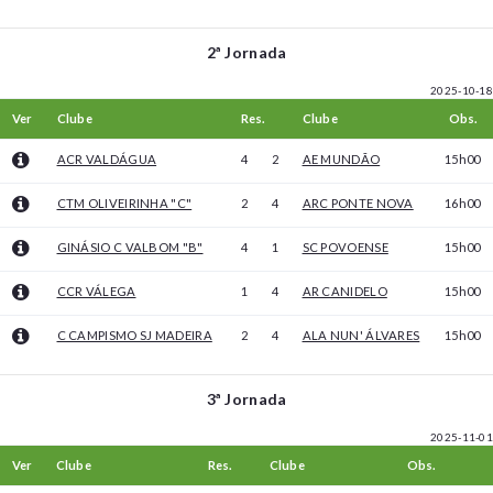
2ª Jornada
2025-10-18
Ver
Clube
Res.
Clube
Obs.
ACR VALDÁGUA
4
2
AE MUNDÃO
15h00
CTM OLIVEIRINHA "C"
2
4
ARC PONTE NOVA
16h00
GINÁSIO C VALBOM "B"
4
1
SC POVOENSE
15h00
CCR VÁLEGA
1
4
AR CANIDELO
15h00
C CAMPISMO SJ MADEIRA
2
4
ALA NUN' ÁLVARES
15h00
3ª Jornada
2025-11-01
Ver
Clube
Res.
Clube
Obs.