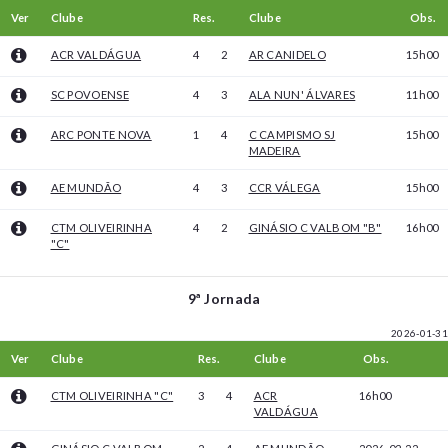
Ver
Clube
Res.
Clube
Obs.
ACR VALDÁGUA
4
2
AR CANIDELO
15h00
SC POVOENSE
4
3
ALA NUN' ÁLVARES
11h00
ARC PONTE NOVA
1
4
C CAMPISMO SJ
15h00
MADEIRA
AE MUNDÃO
4
3
CCR VÁLEGA
15h00
CTM OLIVEIRINHA
4
2
GINÁSIO C VALBOM "B"
16h00
"C"
9ª Jornada
2026-01-31
Ver
Clube
Res.
Clube
Obs.
CTM OLIVEIRINHA "C"
3
4
ACR
16h00
VALDÁGUA