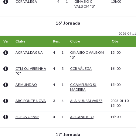
CCR VÁLEGA
4
1
GINÁSIO C
15h00
VALBOM "B"
16ª Jornada
2026-04-11
Ver
Clube
Res.
Clube
Obs.
ACR VALDÁGUA
4
1
GINÁSIO C VALBOM
15h00
"B"
CTM OLIVEIRINHA
4
3
CCR VÁLEGA
16h00
"C"
AE MUNDÃO
4
1
C CAMPISMO SJ
15h00
MADEIRA
ARC PONTE NOVA
3
4
ALA NUN' ÁLVARES
2026-01-10
15h00
SC POVOENSE
4
1
AR CANIDELO
11h00
17ª Jornada