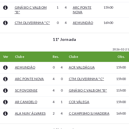
GINÁSIO C VALBOM
1
4
ARC PONTE
15h00
"B"
NOVA
CTM OLIVEIRINHA "C"
0
4
AE MUNDÃO
16h00
11ª Jornada
2026-02-21
Ver
Clube
Res.
Clube
Obs.
AE MUNDÃO
0
4
ACR VALDÁGUA
15h00
ARC PONTE NOVA
4
0
CTM OLIVEIRINHA "C"
15h00
SC POVOENSE
4
0
GINÁSIO C VALBOM "B"
11h00
AR CANIDELO
4
1
CCR VÁLEGA
15h00
ALA NUN' ÁLVARES
2
4
C CAMPISMO SJ MADEIRA
16h00