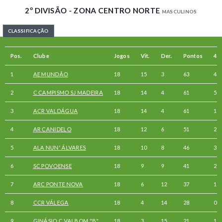
2º DIVISÃO - ZONA CENTRO NORTE
MASCULINOS
CLASSIFICAÇÃO
Pos.
Clube
Jogos
Vit.
Der.
Pontos
4-0
1
AE MUNDÃO
18
15
3
63
4
2
C CAMPISMO SJ MADEIRA
18
14
4
61
5
3
ACR VALDÁGUA
18
14
4
61
1
4
AR CANIDELO
18
12
6
51
2
5
ALA NUN' ÁLVARES
18
10
8
46
3
6
SC POVOENSE
18
9
9
41
2
7
ARC PONTE NOVA
18
6
12
37
1
8
CCR VÁLEGA
18
4
14
28
0
9
GINÁSIO C VALBOM "B"
18
3
15
21
1