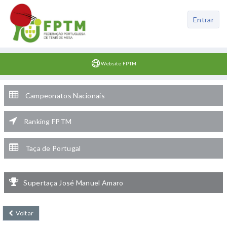
Entrar
Website FPTM
Campeonatos Nacionais
Ranking FPTM
Taça de Portugal
Supertaça José Manuel Amaro
Voltar