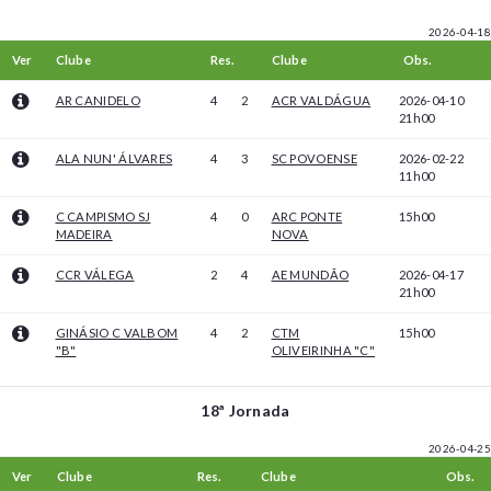
2026-04-18
Ver
Clube
Res.
Clube
Obs.
AR CANIDELO
4
2
ACR VALDÁGUA
2026-04-10
21h00
ALA NUN' ÁLVARES
4
3
SC POVOENSE
2026-02-22
11h00
C CAMPISMO SJ
4
0
ARC PONTE
15h00
MADEIRA
NOVA
CCR VÁLEGA
2
4
AE MUNDÃO
2026-04-17
21h00
GINÁSIO C VALBOM
4
2
CTM
15h00
"B"
OLIVEIRINHA "C"
18ª Jornada
2026-04-25
Ver
Clube
Res.
Clube
Obs.