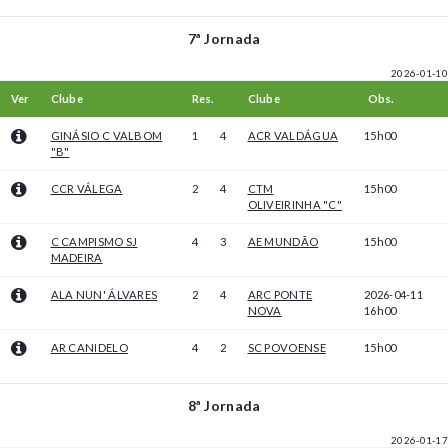
7ª Jornada
2026-01-10
Ver
Clube
Res.
Clube
Obs.
GINÁSIO C VALBOM
1
4
ACR VALDÁGUA
15h00
"B"
CCR VÁLEGA
2
4
CTM
15h00
OLIVEIRINHA "C"
C CAMPISMO SJ
4
3
AE MUNDÃO
15h00
MADEIRA
ALA NUN' ÁLVARES
2
4
ARC PONTE
2026-04-11
NOVA
16h00
AR CANIDELO
4
2
SC POVOENSE
15h00
8ª Jornada
2026-01-17