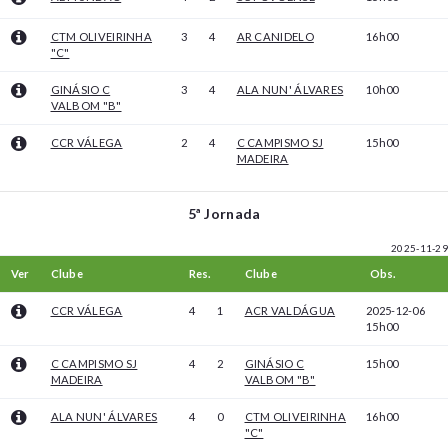
CTM OLIVEIRINHA
3
4
AR CANIDELO
16h00
"C"
GINÁSIO C
3
4
ALA NUN' ÁLVARES
10h00
VALBOM "B"
CCR VÁLEGA
2
4
C CAMPISMO SJ
15h00
MADEIRA
5ª Jornada
2025-11-29
Ver
Clube
Res.
Clube
Obs.
CCR VÁLEGA
4
1
ACR VALDÁGUA
2025-12-06
15h00
C CAMPISMO SJ
4
2
GINÁSIO C
15h00
MADEIRA
VALBOM "B"
ALA NUN' ÁLVARES
4
0
CTM OLIVEIRINHA
16h00
"C"