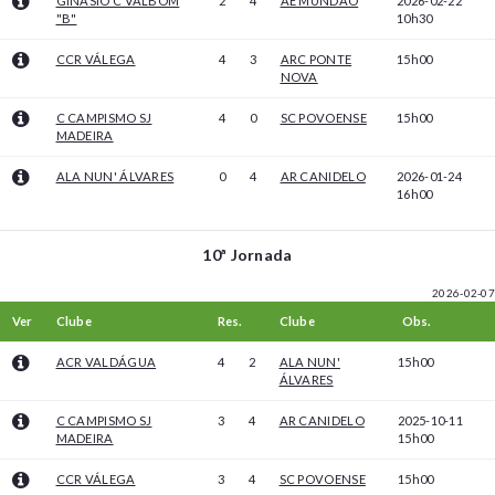
GINÁSIO C VALBOM
2
4
AE MUNDÃO
2026-02-22
"B"
10h30
CCR VÁLEGA
4
3
ARC PONTE
15h00
NOVA
C CAMPISMO SJ
4
0
SC POVOENSE
15h00
MADEIRA
ALA NUN' ÁLVARES
0
4
AR CANIDELO
2026-01-24
16h00
10ª Jornada
2026-02-07
Ver
Clube
Res.
Clube
Obs.
ACR VALDÁGUA
4
2
ALA NUN'
15h00
ÁLVARES
C CAMPISMO SJ
3
4
AR CANIDELO
2025-10-11
MADEIRA
15h00
CCR VÁLEGA
3
4
SC POVOENSE
15h00