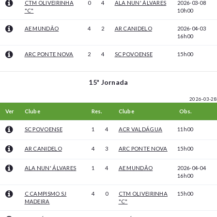
CTM OLIVEIRINHA
0
4
ALA NUN' ÁLVARES
2026-03-08
"C"
10h00
AE MUNDÃO
4
2
AR CANIDELO
2026-04-03
16h00
ARC PONTE NOVA
2
4
SC POVOENSE
15h00
15ª Jornada
2026-03-28
Ver
Clube
Res.
Clube
Obs.
SC POVOENSE
1
4
ACR VALDÁGUA
11h00
AR CANIDELO
4
3
ARC PONTE NOVA
15h00
ALA NUN' ÁLVARES
1
4
AE MUNDÃO
2026-04-04
16h00
C CAMPISMO SJ
4
0
CTM OLIVEIRINHA
15h00
MADEIRA
"C"