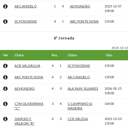
AR CANIDELO
1
4
AE MUNDÃO
2025-12-07
10h00
SC POVOENSE
4
1
ARC PONTE NOVA
11h00
6ª Jornada
2025-12-13
Ver
Clube
Res.
Clube
Obs.
ACR VALDÁGUA
4
1
SC POVOENSE
15h00
ARC PONTE NOVA
4
2
AR CANIDELO
15h00
AE MUNDÃO
4
0
ALA NUN' ÁLVARES
2026-01-25
10h00
CTM OLIVEIRINHA
3
4
C CAMPISMO SJ
16h00
"C"
MADEIRA
GINÁSIO C
4
0
CCR VÁLEGA
2025-12-20
VALBOM "B"
15h00