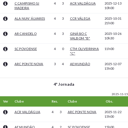
C CAMPISMO SJ
4
3
ACR VALDÁGUA
2025-12-13
MADEIRA
10h00
ALA NUN' ÁLVARES
4
3
CCR VÁLEGA
2025-10-31
21h00
AR CANIDELO
4
3
GINÁSIO C
2025-10-26
VALBOM "B"
10h30
SC POVOENSE
4
0
CTM OLIVEIRINHA
11h00
"C"
ARC PONTE NOVA
3
4
AE MUNDÃO
2025-12-07
15h00
4ª Jornada
2025-11-15
Ver
Clube
Res.
Clube
Obs.
ACR VALDÁGUA
4
3
ARC PONTE NOVA
2025-11-22
15h00
AE MUNDÃO
4
2
SC POVOENSE
15h00