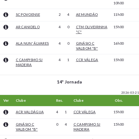
10h00
SC POVOENSE
2
4
AE MUNDÃO
11h00
AR CANIDELO
4
0
CTM OLIVEIRINHA
15h00
"C"
ALA NUN' ÁLVARES
4
0
GINÁSIO C
16h00
VALBOM "B"
C CAMPISMO SJ
4
1
CCR VÁLEGA
15h00
MADEIRA
14ª Jornada
2026-03-21
Ver
Clube
Res.
Clube
Obs.
ACR VALDÁGUA
4
1
CCR VÁLEGA
15h00
GINÁSIO C
0
4
C CAMPISMO SJ
15h00
VALBOM "B"
MADEIRA