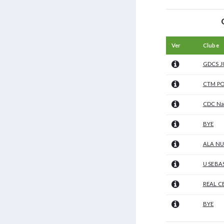
Ver
Clube
GDCS 
CTM PO
CDC Na
BYE
ALA NU
U SEBA
REAL C
BYE