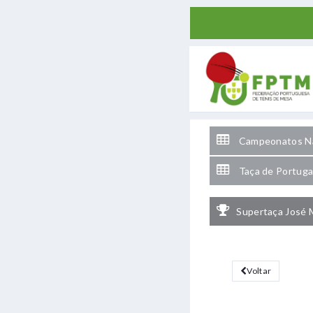
Campeonatos Na
Taça de Portuga
Supertaça José 
Voltar