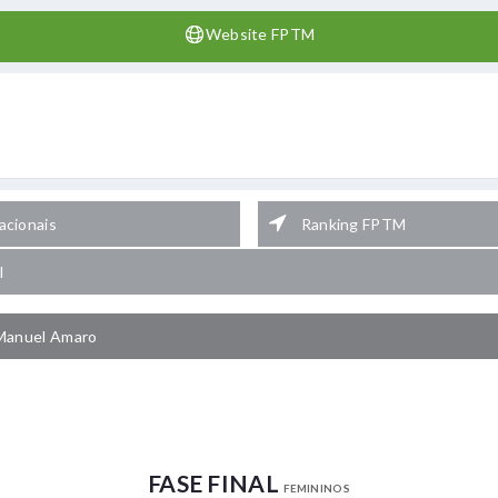
Website FPTM
cionais
Ranking FPTM
l
Manuel Amaro
FASE FINAL
FEMININOS