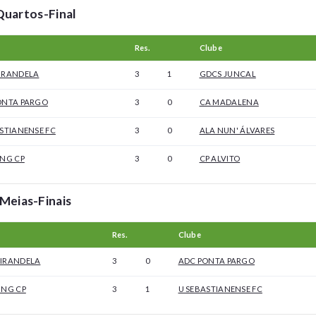
Quartos-Final
Res.
Clube
IRANDELA
3
1
GDCS JUNCAL
ONTA PARGO
3
0
CA MADALENA
STIANENSE FC
3
0
ALA NUN' ÁLVARES
ING CP
3
0
CP ALVITO
Meias-Finais
Res.
Clube
IRANDELA
3
0
ADC PONTA PARGO
ING CP
3
1
U SEBASTIANENSE FC