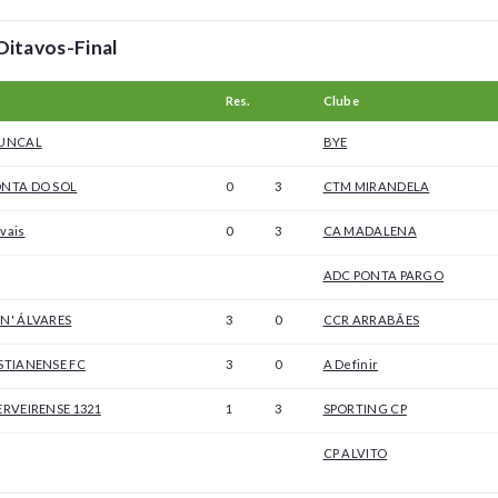
Oitavos-Final
Res.
Clube
JUNCAL
BYE
NTA DO SOL
0
3
CTM MIRANDELA
vais
0
3
CA MADALENA
ADC PONTA PARGO
N' ÁLVARES
3
0
CCR ARRABÃES
STIANENSE FC
3
0
A Definir
ERVEIRENSE 1321
1
3
SPORTING CP
CP ALVITO