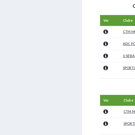
Ver
Clube
CTM M
ADC P
U SEBA
SPORT
Ver
Clube
CTM M
SPORT