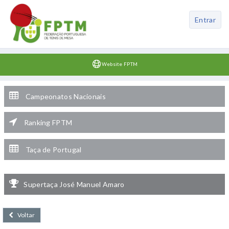
Entrar
Website FPTM
Campeonatos Nacionais
Ranking FPTM
Taça de Portugal
Supertaça José Manuel Amaro
Voltar