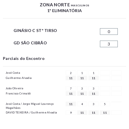
ZONA NORTE
MASCULINOS
1ª ELIMINATÓRIA
GINÁSIO C STº TIRSO
0
GD SÃO CIBRÃO
3
Parciais do Encontro
José Costa
2
1
1
Guilherme Alvadia
11
11
11
João Oliveira
7
3
3
Francisco Crimaldi
11
11
11
José Costa / Jorge Miguel Lourenço
11
4
3
5
Magalhães
DAVID TEIXEIRA / Guilherme Alvadia
9
11
11
11