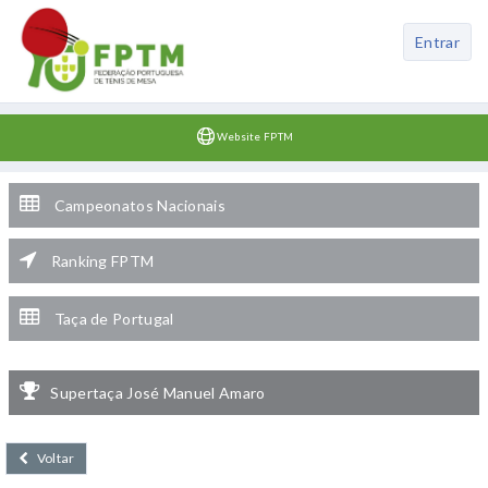
Entrar
Website FPTM
Campeonatos Nacionais
Ranking FPTM
Taça de Portugal
Supertaça José Manuel Amaro
Voltar