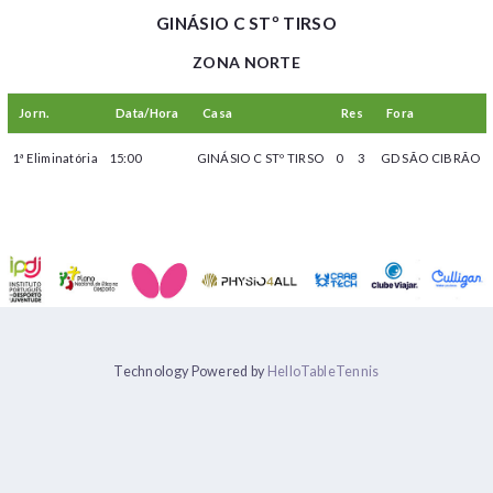
GINÁSIO C STº TIRSO
ZONA NORTE
Jorn.
Data/Hora
Casa
Res
Fora
1ª Eliminatória
15:00
GINÁSIO C STº TIRSO
0
3
GD SÃO CIBRÃO
Technology Powered by
HelloTableTennis