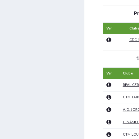
Pr
Ver
Club
CDC 
1
Ver
Clube
REAL CER
CTM TAI
A. D. JO
GINÁSIO 
CTM LO