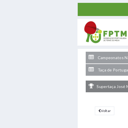
Campeonatos Na
Taça de Portuga
Supertaça José 
Voltar