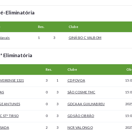
é-Eliminatória
e
Res.
Clube
Navais
1
3
GINÁSIO C VALBOM
ª Eliminatória
Res.
Clube
Ob
VEIRENSE 1321
3
1
CD POVOA
15:0
PAS
0
3
SÃO COSME TMC
15:0
RGE ANTUNES
0
3
GDCAAA GUILHABREU
202
C STº TIRSO
0
3
GD SÃO CIBRÃO
15:0
USADA
2
3
NCR VALONGO
202