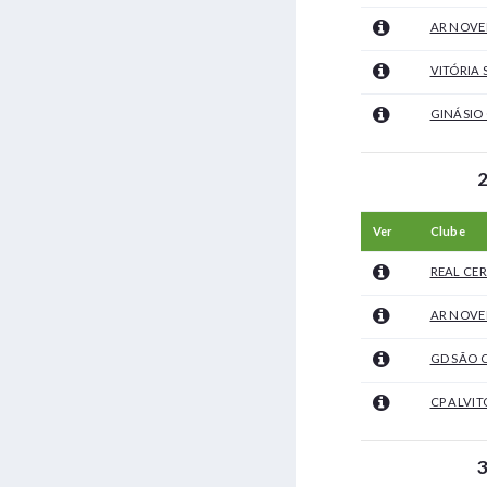
AR NOVE
VITÓRIA 
GINÁSIO
2
Ver
Clube
REAL CER
AR NOVE
GD SÃO 
CP ALVIT
3