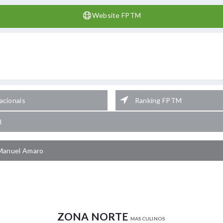
Website FPTM
cionais
Ranking FPTM
l
Manuel Amaro
ZONA NORTE
MASCULINOS