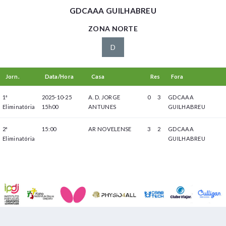
GDCAAA GUILHABREU
ZONA NORTE
D
Jorn.
Data/Hora
Casa
Res
Fora
1ª
2025-10-25
A. D. JORGE
0
3
GDCAAA
Eliminatória
15h00
ANTUNES
GUILHABREU
2ª
15:00
AR NOVELENSE
3
2
GDCAAA
Eliminatória
GUILHABREU