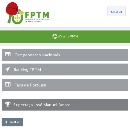
Entrar
Website FPTM
Campeonatos Nacionais
Ranking FPTM
Taça de Portugal
Supertaça José Manuel Amaro
Voltar