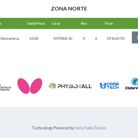
ZONA NORTE
n.
Data/Hora
Casa
Res
Fora
Eliminatória
15:00
VITÓRIA SC
0
3
CP ALVITO
Technology Powered by
HelloTableTennis