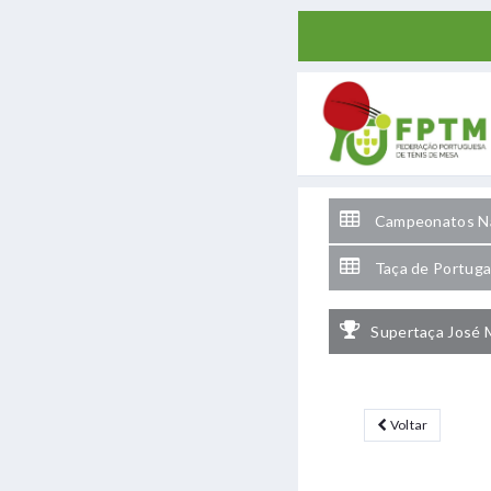
Campeonatos Na
Taça de Portuga
Supertaça José 
Voltar