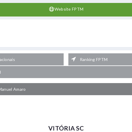
Website FPTM
cionais
Ranking FPTM
l
Manuel Amaro
VITÓRIA SC