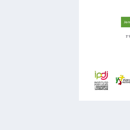
Jor
1ª 